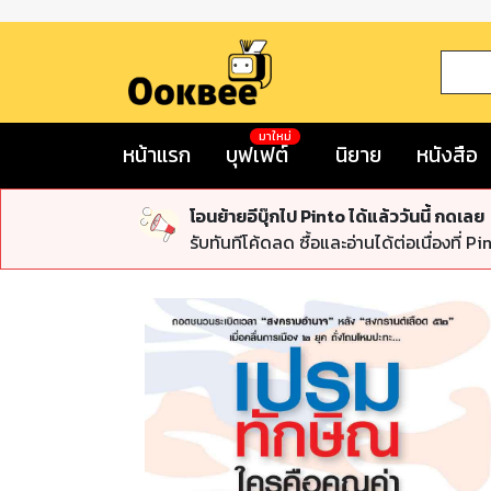
มาใหม่
หน้าแรก
บุฟเฟต์
นิยาย
หนังสือ
โอนย้ายอีบุ๊กไป Pinto ได้แล้ววันนี้ กดเลย
รับทันทีโค้ดลด ซื้อและอ่านได้ต่อเนื่องที่ Pi