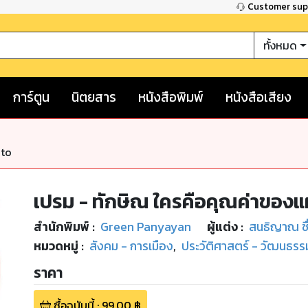
Customer su
ทั้งหมด
การ์ตูน
นิตยสาร
หนังสือพิมพ์
หนังสือเสียง
nto
เปรม - ทักษิณ ใครคือคุณค่าของแ
สำนักพิมพ์
:
Green Panyayan
ผู้แต่ง :
สนธิญาณ ชื
หมวดหมู่
:
สังคม - การเมือง
,
ประวัติศาสตร์ - วัฒนธรรม
ราคา
ซื้อฉบับนี้
:
99.00
฿