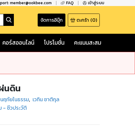
pport: member@ookbee.com
FAQ
เข้าสู่ระบบ
จัดการอีบุ๊ก
ตะกร้า
(
0
)
คอร์สออนไลน์
โปรโมชั่น
คะแนนสะสม
ผ่นดิน
่นฤทัยในธรรม
,
เวทิน ชาติกุล
 - ชีวประวัติ