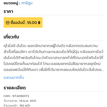
หมวดหมู่
:
การ์ตูน
ราคา
ซื้อฉบับนี้
:
55.00
฿
เกี่ยวกับ
คุโรโฮชิ มันโตะ ยอดนักมายากลผู้โด่งดัง หลังจากประสบความ
สำเร็จที่อเมริกา เขาได้เดินทางมาแสดงโชว์ที่ญี่ปุ่น หลังจบการโชว์
มันโตะได้ท้าพนันกับโทมะว่าถ้าเขาสามารถทำให้โทมะตกใจกับโชว์ที่
ไม่เคยมีใครเห็นมาก่อนได้ โทมะจะยอมยกหนังสือมายากลยุคใหม่
ของฮอฟมันน์ให้กับเขา เพื่อให้ได้มายากลแบบใหม่มันโตะจึงไปขอ
เคล็ดลับมายากลกับ คุบิคิริ ฟูจิโตะ ผู้จัดการร้านอุปกรณ์มายากล!!
แสดงมากขึ้น
การแสดงโชว์รอบพิเศษได้เริ่มต้นขึ้นแล้ว!!
รายละเอียด
ISBN :
9742180172
วันวางขาย
:
14 เม.ย. 2021
จำนวนหน้า
:
192
หน้า