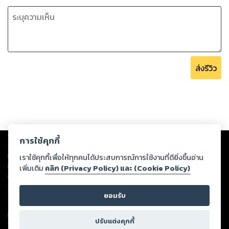
ส่งรีวิว
Copyright ©
2026
Storylog Co., Ltd. - สตอรี่ล็อกขอสงวนสิทธิ์ไม่รับผิดชอบ
การใช้คุกกี้
ต่อผลงานหรือเนื้อหาใดที่อัปโหลดผ่านเว็บไซต์และปรากฏว่าละเมิดสิทธิใน
ทรัพย์สินทางปัญญาของบุคคลอื่นหรือขัดต่อกฎหมายและศีลธรรม ดังนั้น ผู้อ่าน
เราใช้คุกกี้เพื่อให้ทุกคนได้ประสบการณ์การใช้งานที่ดียิ่งขึ้นอ่าน
ทุกท่านโปรดใช้วิจารณญาณในการกลั่นกรองด้วยตนเอง และหากท่านพบว่าส่วน
เพิ่มเติม
คลิก (Privacy Policy) และ (Cookie Policy)
หนึ่งส่วนใดขัดต่อกฎหมายและศีลธรรม กรุณาแจ้งมายังบริษัท เพื่อทีมงานจะได้
ดำเนินการในทันที ทั้งนี้ ทางสตอรี่ล็อกขอสงวนลิขสิทธิ์ตามพระราชบัญญัติ
ยอมรับ
ลิขสิทธิ์ พ.ศ. 2537 (ฉบับล่าสุด)
For support: member@ookbee.com
ปรับแต่งคุกกี้
Version
1.3.17