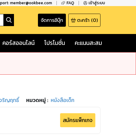
pport: member@ookbee.com
FAQ
เข้าสู่ระบบ
จัดการอีบุ๊ก
ตะกร้า
(
0
)
คอร์สออนไลน์
โปรโมชั่น
คะแนนสะสม
จริญฤทธิ์
หมวดหมู่
:
หนังสือเด็ก
สมัครแพ็กเกจ