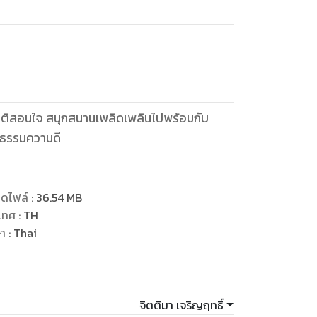
ณธรรมความดี
ดไฟล์
:
36.54
MB
เทศ
:
TH
ษา
:
Thai
จิตติมา เจริญฤทธิ์