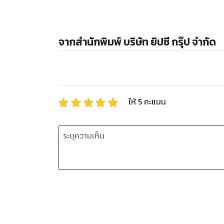
จากสำนักพิมพ์ บริษัท ยิปซี กรุ๊ป จำกัด
ให้
5
คะแนน