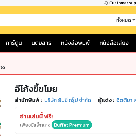
Customer su
ทั้งหมด
การ์ตูน
นิตยสาร
หนังสือพิมพ์
หนังสือเสียง
nto
อีโก้งขี้ขโมย
สำนักพิมพ์
:
บริษัท ยิปซี กรุ๊ป จำกัด
ผู้แต่ง :
จิตติมา เ
อ่านเล่มนี้ ฟรี!
เพียงมีแพ็กเกจ
Buffet Premium