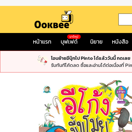
มาใหม่
หน้าแรก
บุฟเฟต์
นิยาย
หนังสือ
โอนย้ายอีบุ๊กไป Pinto ได้แล้ววันนี้ กดเลย
รับทันทีโค้ดลด ซื้อและอ่านได้ต่อเนื่องที่ Pi