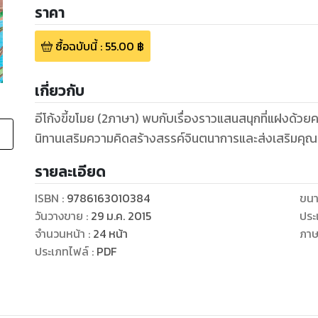
ราคา
ซื้อฉบับนี้
:
55.00
฿
เกี่ยวกับ
อีโก้งขี้ขโมย (2ภาษา) พบกับเรื่องราวแสนสนุกที่แฝงด้วยคติสอนใจ สนุกสนานเพลิดเพลินไปพร้อมกับ
นิทานเสริมความคิดสร้างสรรค์จินตนาการและส่งเสริมคุ
รายละเอียด
ISBN :
9786163010384
ขนา
วันวางขาย
:
29 ม.ค. 2015
ประ
จำนวนหน้า
:
24
หน้า
ภา
ประเภทไฟล์
:
PDF