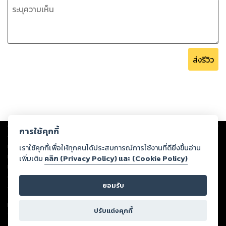
ส่งรีวิว
Copyright ©
2026
Storylog Co., Ltd. - สตอรี่ล็อกขอสงวนสิทธิ์ไม่รับผิดชอบ
การใช้คุกกี้
ต่อผลงานหรือเนื้อหาใดที่อัปโหลดผ่านเว็บไซต์และปรากฏว่าละเมิดสิทธิใน
ทรัพย์สินทางปัญญาของบุคคลอื่นหรือขัดต่อกฎหมายและศีลธรรม ดังนั้น ผู้อ่าน
เราใช้คุกกี้เพื่อให้ทุกคนได้ประสบการณ์การใช้งานที่ดียิ่งขึ้นอ่าน
ทุกท่านโปรดใช้วิจารณญาณในการกลั่นกรองด้วยตนเอง และหากท่านพบว่าส่วน
เพิ่มเติม
คลิก (Privacy Policy) และ (Cookie Policy)
หนึ่งส่วนใดขัดต่อกฎหมายและศีลธรรม กรุณาแจ้งมายังบริษัท เพื่อทีมงานจะได้
ดำเนินการในทันที ทั้งนี้ ทางสตอรี่ล็อกขอสงวนลิขสิทธิ์ตามพระราชบัญญัติ
ยอมรับ
ลิขสิทธิ์ พ.ศ. 2537 (ฉบับล่าสุด)
For support: member@ookbee.com
ปรับแต่งคุกกี้
Version
1.3.17