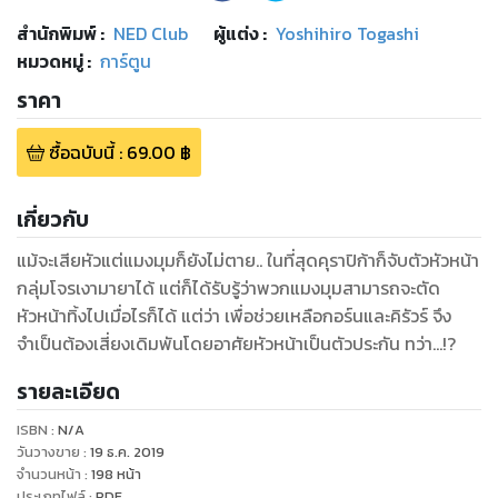
สำนักพิมพ์
:
NED Club
ผู้แต่ง :
Yoshihiro Togashi
หมวดหมู่
:
การ์ตูน
ราคา
ซื้อฉบับนี้
:
69.00
฿
เกี่ยวกับ
แม้จะเสียหัวแต่แมงมุมก็ยังไม่ตาย.. ในที่สุดคุราปิก้าก็จับตัวหัวหน้า
กลุ่มโจรเงามายาได้ แต่ก็ได้รับรู้ว่าพวกแมงมุมสามารถจะตัด
หัวหน้าทิ้งไปเมื่อไรก็ได้ แต่ว่า เพื่อช่วยเหลือกอร์นและคิรัวร์ จึง
จำเป็นต้องเสี่ยงเดิมพันโดยอาศัยหัวหน้าเป็นตัวประกัน ทว่า…!?
รายละเอียด
ISBN :
N/A
วันวางขาย
:
19 ธ.ค. 2019
จำนวนหน้า
:
198
หน้า
ประเภทไฟล์
:
PDF