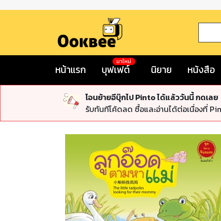
มาใหม่
หน้าแรก
บุฟเฟต์
นิยาย
หนังสือ
โอนย้ายอีบุ๊กไป Pinto ได้แล้ววันนี้ กดเลย
รับทันทีโค้ดลด ซื้อและอ่านได้ต่อเนื่องที่ Pi