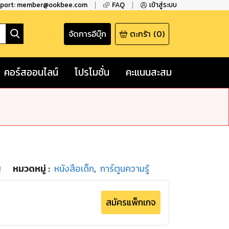
pport: member@ookbee.com
FAQ
เข้าสู่ระบบ
จัดการอีบุ๊ก
ตะกร้า
(
0
)
คอร์สออนไลน์
โปรโมชั่น
คะแนนสะสม
ญ
หมวดหมู่
:
หนังสือเด็ก
,
การ์ตูนความรู้
สมัครแพ็กเกจ