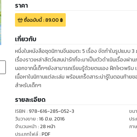
ราคา
ซื้อฉบับนี้
:
89.00
฿
เกี่ยวกับ
หนึ่งในหนังสือชุดนิทานจีนอมตะ 5 เรื่อง จัดทำในรูปแบบ
เรื่องราวเหล่าสัตว์แสนน่ารักที่จะมาเป็นตัวดำเนินเรื่อง
นอกจากนี้เด็กๆยังสามารถเรียนรู้ด้วยตนเอง ฝึกไหวพริ
เนื้อหาในนิทานแต่ละเล่ม พร้อมเกร็ดสาระน่ารู้ในตอนท้ายขอ
สำหรับเด็กๆ
รายละเอียด
ISBN :
978-616-285-052-3
ขนา
วันวางขาย
:
16 มิ.ย. 2016
ประ
จำนวนหน้า
:
28
หน้า
ภา
ประเภทไฟล์
:
PDF