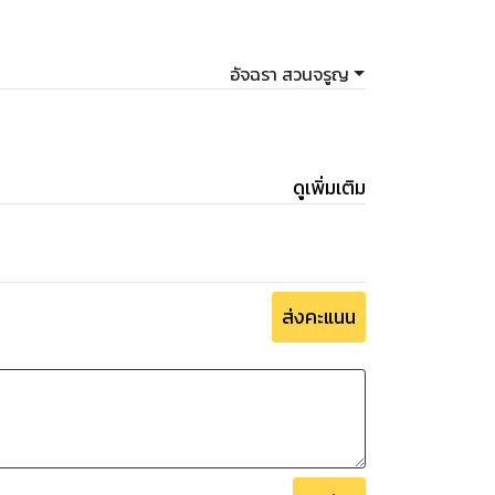
อัจฉรา สวนจรูญ
ดูเพิ่มเติม
ส่งคะแนน