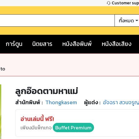
Customer su
ทั้งหมด
การ์ตูน
นิตยสาร
หนังสือพิมพ์
หนังสือเสียง
nto
ลูกอ๊อดตามหาแม่
สำนักพิมพ์
:
Thongkasem
ผู้แต่ง :
อัจฉรา สวนจรู
อ่านเล่มนี้ ฟรี!
เพียงมีแพ็กเกจ
Buffet Premium