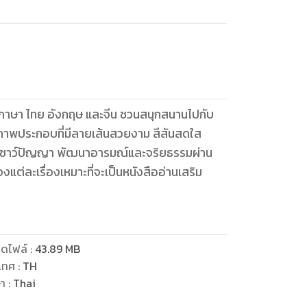
 3 ภาษา ไทย อังกฤษ และจีน ชวนสนุกสนานไปกับ
ผ่านภาพประกอบที่มีลายเส้นสวยงาม สีสันสดใส
บ เชาว์ปัญญา พัฒนาอารมณ์และจริยธรรมผ่าน
งแต่ละเรื่องเหมาะที่จะเป็นหนังสืออ่านเสริม
ดไฟล์
:
43.89
MB
เทศ
:
TH
ษา
:
Thai