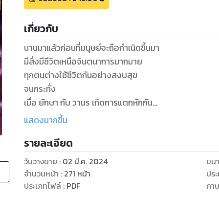
เกี่ยวกับ
นานมาแล้วก่อนที่มนุษย์จะถือกำเนิดขึ้นมา
มีสิ่งมีชีวิตเหนือจินตนาการมากมาย
ทุกตนต่างใช้ชีวิตกันอย่างสงบสุข
จนกระทั่ง
เมื่อ ยักษา กับ วานร เกิดการแตกหักกัน
จนก่อเกิดเป็นสงครามที่นองเลือด
แสดงมากขึ้น
แต่นั่นก็เป็นเพียงแค่ตำนานการปราบยักษา
รายละเอียด
ที่หลงเหลือไว้เพียงตัวอักษร
และคำบอกเล่าในวรรณกรรมต่างๆ
วันวางขาย
:
02 มี.ค. 2024
ขนา
'อสุรา' เธอเป็นยักษาที่มีชีวิตอยู่เพื่อจัดการพวกวานรโลภ
จำนวนหน้า
:
271
หน้า
ประ
เธอได้แบกรับภารกิจอันใหญ่หลวงที่จะช่วยทวงคืนความยุ
ประเภทไฟล์
:
PDF
ภา
เพราะงั้นเธอจึงต้องตีสนิท
‘เด็กสาวคนหนึ่ง’