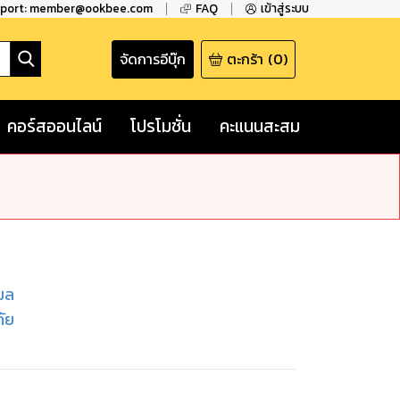
pport: member@ookbee.com
FAQ
เข้าสู่ระบบ
จัดการอีบุ๊ก
ตะกร้า
(
0
)
คอร์สออนไลน์
โปรโมชั่น
คะแนนสะสม
์มล
ัย