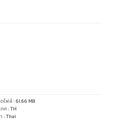
ดไฟล์
:
61.66
MB
มาก
เทศ
:
TH
ติธรรม
ษา
:
Thai