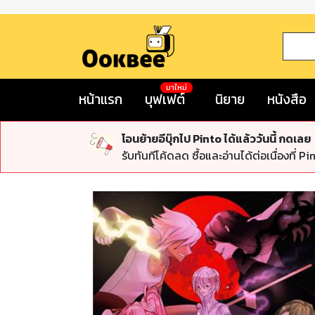
มาใหม่
หน้าแรก
บุฟเฟต์
นิยาย
หนังสือ
โอนย้ายอีบุ๊กไป Pinto ได้แล้ววันนี้ กดเลย
รับทันทีโค้ดลด ซื้อและอ่านได้ต่อเนื่องที่ Pi