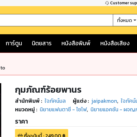
Customer su
ทั้งหมด
การ์ตูน
นิตยสาร
หนังสือพิมพ์
หนังสือเสียง
nto
กุมภัณฑ์ร้อยพานร
สำนักพิมพ์
:
ใจภัคน์มล
ผู้แต่ง :
jaipakmon
,
ใจภัคน
หมวดหมู่
:
นิยายแฟนตาซี - ไซไฟ
,
นิยายแอคชัน - ผจญภ
ราคา
ซื้อฉบับนี้
:
249.00
฿