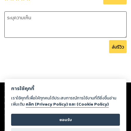
ส่งรีวิว
Copyright ©
2026
Storylog Co., Ltd. - สตอรี่ล็อกขอสงวนสิทธิ์ไม่รับผิดชอบ
การใช้คุกกี้
ต่อผลงานหรือเนื้อหาใดที่อัปโหลดผ่านเว็บไซต์และปรากฏว่าละเมิดสิทธิใน
ทรัพย์สินทางปัญญาของบุคคลอื่นหรือขัดต่อกฎหมายและศีลธรรม ดังนั้น ผู้อ่าน
เราใช้คุกกี้เพื่อให้ทุกคนได้ประสบการณ์การใช้งานที่ดียิ่งขึ้นอ่าน
ทุกท่านโปรดใช้วิจารณญาณในการกลั่นกรองด้วยตนเอง และหากท่านพบว่าส่วน
เพิ่มเติม
คลิก (Privacy Policy) และ (Cookie Policy)
หนึ่งส่วนใดขัดต่อกฎหมายและศีลธรรม กรุณาแจ้งมายังบริษัท เพื่อทีมงานจะได้
ดำเนินการในทันที ทั้งนี้ ทางสตอรี่ล็อกขอสงวนลิขสิทธิ์ตามพระราชบัญญัติ
ยอมรับ
ลิขสิทธิ์ พ.ศ. 2537 (ฉบับล่าสุด)
For support: member@ookbee.com