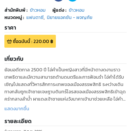
สำนักพิมพ์
:
ข้าวหอม
ผู้แต่ง :
ข้าวหอม
หมวดหมู่
:
แฟนตาซี
,
นิยายแอคชัน - ผจญภัย
ราคา
ซื้อฉบับนี้
:
220.00
฿
เกี่ยวกับ
ย้อนอดีตกาล 2500 ปี ไอ่คำเป็นหญิงสาวที่มีหน้าตางดงามราว
เทพธิดาและมีความสามารถด้านดนตรีและการฟ้อนรำ ไอ่คำได้รับ
เชิญไปแสดงที่วิหารสักการะเทพของเมืองสรรพสิทธิ ระหว่างเดิน
ทางกลับถูกเจ้าชายเจษฎาบดินทร์โอรสของเมืองสรรพสิทธิเข้าฉุด
คร่ากลางลำน้ำ ผาแดงเจ้าชายแห่งวังนาคาเข้ามาช่วยเหลือ ไอ่คำ
ตัดสินใจหลบหนีการตามล่าจากเจ้าชายเจษฎาบดินทร์ไปตามป่า
แสดงมากขึ้น
เพื่อกลับคืนสู่หมู่บ้านของตนเอง ระหว่างทางหลบหนี ไอ่คำกับผา
รายละเอียด
แดง ต้องใช้ยุทธการและสติฝัญญาเอาตัวรอด แรงกดดันที่โถม
เข้าใส่ หนักหน่างแบบที่ไอ่คำกับผาแดงไม่เคยเจอมาก่อน สุดท้าย