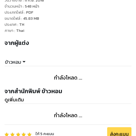
วันวางขาย
:
11 ก.ย. 2016
ด้วยการใช้สติปัญญาของไอ่คำ เกิดพลั้งมือสังหารเจ้าชายเจษฎา
จำนวนหน้า
:
548
หน้า
บดินทร์ตายหลางป่า เมืองสรรพสิทธิจึงส่งกองทัพเข้ายึดหมู่บ้าน
ประเภทไฟล์
:
PDF
ขนาดไฟล์
:
45.83
MB
ของไอ่คำ
ประเทศ
:
TH
ภาษา
:
Thai
จากผู้แต่ง
ข้าวหอม
กำลังโหลด ...
จากสำนักพิมพ์ ข้าวหอม
ดูเพิ่มเติม
กำลังโหลด ...
ส่งคะแนน
ให้
5
คะแนน