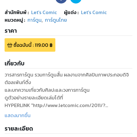
สำนักพิมพ์
:
Let's Comic
ผู้แต่ง :
Let's Comic
หมวดหมู่
:
การ์ตูน
,
การ์ตูนไทย
ราคา
ซื้อฉบับนี้
:
119.00
฿
เกี่ยวกับ
วารสารการ์ตูน รวมการ์ตูนสั้น ผลงานจากศิลปินภาพประกอบดิจิ
ต้อลเพ้นท์ติ้ง
และบทความเกี่ยวกับศิลปะและวงการการ์ตูน
ดูตัวอย่างรายละเอียดเล่มได้ที่
HYPERLINK "http://www.letcomic.com/2011/?
page_id=17"http://www.letcomic.com/2011/?page_id=17
แสดงมากขึ้น
TAG – การ์ตูนไทย / ภาพประกอบ / manga / comic / digital
รายละเอียด
paint