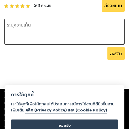
ส่งคะแนน
ให้
5
คะแนน
ส่งรีวิว
Copyright ©
2026
Storylog Co., Ltd. - สตอรี่ล็อกขอสงวนสิทธิ์ไม่รับผิดชอบ
การใช้คุกกี้
ต่อผลงานหรือเนื้อหาใดที่อัปโหลดผ่านเว็บไซต์และปรากฏว่าละเมิดสิทธิใน
ทรัพย์สินทางปัญญาของบุคคลอื่นหรือขัดต่อกฎหมายและศีลธรรม ดังนั้น ผู้อ่าน
เราใช้คุกกี้เพื่อให้ทุกคนได้ประสบการณ์การใช้งานที่ดียิ่งขึ้นอ่าน
ทุกท่านโปรดใช้วิจารณญาณในการกลั่นกรองด้วยตนเอง และหากท่านพบว่าส่วน
เพิ่มเติม
คลิก (Privacy Policy) และ (Cookie Policy)
หนึ่งส่วนใดขัดต่อกฎหมายและศีลธรรม กรุณาแจ้งมายังบริษัท เพื่อทีมงานจะได้
ดำเนินการในทันที ทั้งนี้ ทางสตอรี่ล็อกขอสงวนลิขสิทธิ์ตามพระราชบัญญัติ
ยอมรับ
ลิขสิทธิ์ พ.ศ. 2537 (ฉบับล่าสุด)