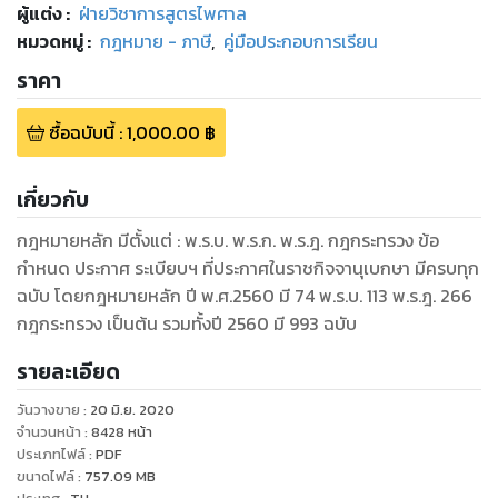
ผู้แต่ง :
ฝ่ายวิชาการสูตรไพศาล
หมวดหมู่
:
กฎหมาย - ภาษี
,
คู่มือประกอบการเรียน
ราคา
ซื้อฉบับนี้
:
1,000.00
฿
เกี่ยวกับ
กฎหมายหลัก มีตั้งแต่ : พ.ร.บ. พ.ร.ก. พ.ร.ฎ. กฎกระทรวง ข้อ
กำหนด ประกาศ ระเบียบฯ ที่ประกาศในราชกิจจานุเบกษา มีครบทุก
ฉบับ โดยกฎหมายหลัก ปี พ.ศ.2560 มี 74 พ.ร.บ. 113 พ.ร.ฎ. 266
กฎกระทรวง เป็นต้น รวมทั้งปี 2560 มี 993 ฉบับ
รายละเอียด
วันวางขาย
:
20 มิ.ย. 2020
จำนวนหน้า
:
8428
หน้า
ประเภทไฟล์
:
PDF
ขนาดไฟล์
:
757.09
MB