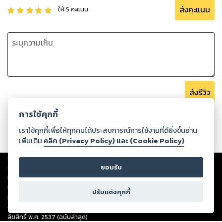
ส่งคะแนน
ให้
5
คะแนน
ส่งรีวิว
การใช้คุกกี้
เราใช้คุกกี้เพื่อให้ทุกคนได้ประสบการณ์การใช้งานที่ดียิ่งขึ้นอ่าน
เพิ่มเติม
คลิก (Privacy Policy) และ (Cookie Policy)
Copyright ©
2026
Storylog Co., Ltd. - สตอรี่ล็อกขอสงวนสิทธิ์ไม่รับผิดชอบ
ต่อผลงานหรือเนื้อหาใดที่อัปโหลดผ่านเว็บไซต์และปรากฏว่าละเมิดสิทธิใน
ยอมรับ
ทรัพย์สินทางปัญญาของบุคคลอื่นหรือขัดต่อกฎหมายและศีลธรรม ดังนั้น ผู้อ่าน
ทุกท่านโปรดใช้วิจารณญาณในการกลั่นกรองด้วยตนเอง และหากท่านพบว่าส่วน
ปรับแต่งคุกกี้
หนึ่งส่วนใดขัดต่อกฎหมายและศีลธรรม กรุณาแจ้งมายังบริษัท เพื่อทีมงานจะได้
ดำเนินการในทันที ทั้งนี้ ทางสตอรี่ล็อกขอสงวนลิขสิทธิ์ตามพระราชบัญญัติ
ลิขสิทธิ์ พ.ศ. 2537 (ฉบับล่าสุด)