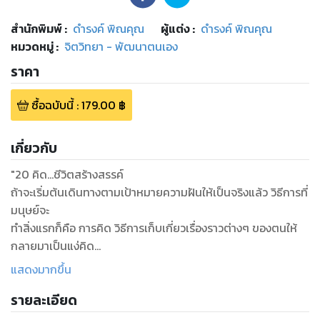
สำนักพิมพ์
:
ดำรงค์ พิณคุณ
ผู้แต่ง :
ดำรงค์ พิณคุณ
หมวดหมู่
:
จิตวิทยา - พัฒนาตนเอง
ราคา
ซื้อฉบับนี้
:
179.00
฿
เกี่ยวกับ
"20 คิด...ชีวิตสร้างสรรค์
ถ้าจะเริ่มต้นเดินทางตามเป้าหมายความฝันให้เป็นจริงแล้ว วิธีการที่
มนุษย์จะ
ทำสิ่งแรกก็คือ การคิด วิธีการเก็บเกี่ยวเรื่องราวต่างๆ ของตนให้
กลายมาเป็นแง่คิด
เป็นหลักการคิด สำหรับคนรุ่นใหม่ ที่ต้องการดำเนินชีวิตโดยใช้
แสดงมากขึ้น
หลักการคิดที่ถูกวิธี เพื่อความ
รายละเอียด
สำเร็จในชีวิต"