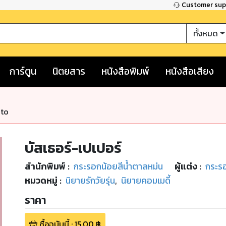
Customer su
ทั้งหมด
การ์ตูน
นิตยสาร
หนังสือพิมพ์
หนังสือเสียง
nto
บัสเธอร์-เปเปอร์
สำนักพิมพ์
:
กระรอกน้อยสีน้ำตาลหม่น
ผู้แต่ง :
กระรอ
หมวดหมู่
:
นิยายรักวัยรุ่น
,
นิยายคอมเมดี้
ราคา
ซื้อฉบับนี้
:
15.00
฿