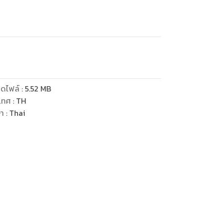
ดไฟล์
:
5.52
MB
เทศ
:
TH
ษา
:
Thai