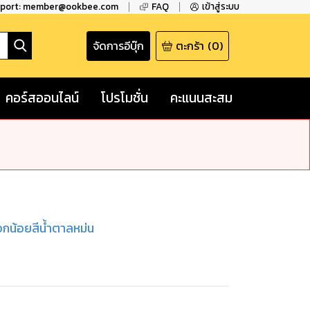
pport: member@ookbee.com
FAQ
เข้าสู่ระบบ
จัดการอีบุ๊ก
ตะกร้า
(
0
)
คอร์สออนไลน์
โปรโมชั่น
คะแนนสะสม
กน้อยสีน้ำตาลหม่น