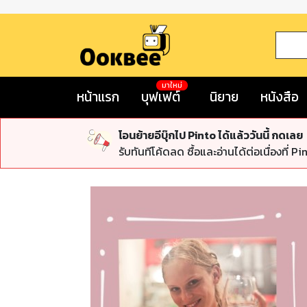
มาใหม่
หน้าแรก
บุฟเฟต์
นิยาย
หนังสือ
โอนย้ายอีบุ๊กไป Pinto ได้แล้ววันนี้ กดเลย
รับทันทีโค้ดลด ซื้อและอ่านได้ต่อเนื่องที่ Pi