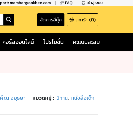
pport: member@ookbee.com
FAQ
เข้าสู่ระบบ
จัดการอีบุ๊ก
ตะกร้า
(
0
)
คอร์สออนไลน์
โปรโมชั่น
คะแนนสะสม
ศ์ ณ อยุธยา
หมวดหมู่
:
นิทาน
,
หนังสือเด็ก