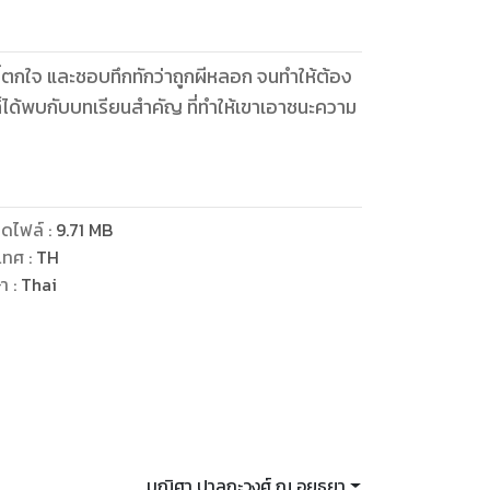
 ขี้ตกใจ และชอบทึกทักว่าถูกผีหลอก จนทำให้ต้อง
ก็ได้พบกับบทเรียนสำคัญ ที่ทำให้เขาเอาชนะความ
ดไฟล์
:
9.71
MB
เทศ
:
TH
ษา
:
Thai
มณิศา ปาลกะวงศ์ ณ อยุธยา