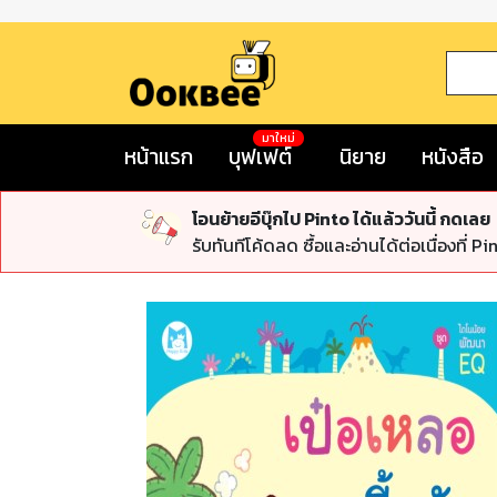
มาใหม่
หน้าแรก
บุฟเฟต์
นิยาย
หนังสือ
โอนย้ายอีบุ๊กไป Pinto ได้แล้ววันนี้ กดเลย
รับทันทีโค้ดลด ซื้อและอ่านได้ต่อเนื่องที่ Pi