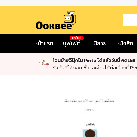
มาใหม่
หน้าแรก
บุฟเฟต์
นิยาย
หนังสือ
โอนย้ายอีบุ๊กไป Pinto ได้แล้ววันนี้ กดเลย
รับทันทีโค้ดลด ซื้อและอ่านได้ต่อเนื่องที่ Pi