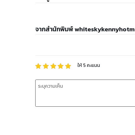
จากสำนักพิมพ์ whiteskykennyhot
ให้
5
คะแนน