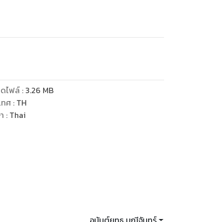
ดไฟล์
:
3.26
MB
เทศ
:
TH
ษา
:
Thai
อนันต์ยุทธ มณีจันทร์