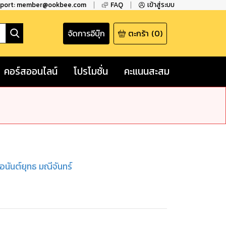
pport: member@ookbee.com
FAQ
เข้าสู่ระบบ
จัดการอีบุ๊ก
ตะกร้า
(
0
)
คอร์สออนไลน์
โปรโมชั่น
คะแนนสะสม
อนันต์ยุทธ มณีจันทร์