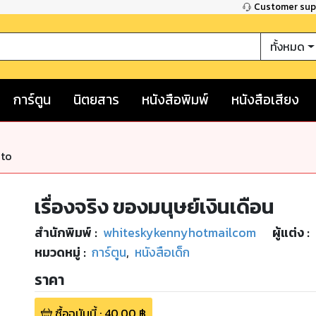
Customer su
ทั้งหมด
การ์ตูน
นิตยสาร
หนังสือพิมพ์
หนังสือเสียง
nto
เรื่องจริง ของมนุษย์เงินเดือน
สำนักพิมพ์
:
whiteskykennyhotmailcom
ผู้แต่ง :
หมวดหมู่
:
การ์ตูน
,
หนังสือเด็ก
ราคา
ซื้อฉบับนี้
:
40.00
฿