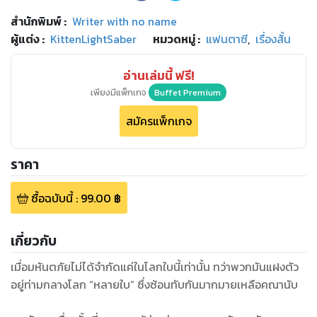
สำนักพิมพ์
:
Writer with no name
ผู้แต่ง :
KittenLightSaber
หมวดหมู่
:
แฟนตาซี
,
เรื่องสั้น
อ่านเล่มนี้ ฟรี!
เพียงมีแพ็กเกจ
Buffet Premium
สมัครแพ็กเกจ
ราคา
ซื้อฉบับนี้
:
99.00
฿
เกี่ยวกับ
เมื่อมหันตภัยไม่ได้จำกัดแค่ในโลกใบนี้เท่านั้น ทว่าพวกมันแฝงตัว
อยู่ท่ามกลางโลก “หลายใบ” ซึ่งซ้อนทับกันมากมายเหลือคณานับ