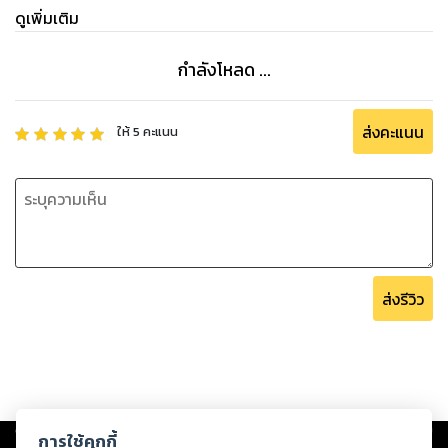
ดูเพิ่มเติม
กำลังโหลด ...
ส่งคะแนน
ให้
5
คะแนน
ส่งรีวิว
Copyright ©
2026
Storylog Co., Ltd. - สตอรี่ล็อกขอสงวนสิทธิ์ไม่รับผิดชอบ
การใช้คุกกี้