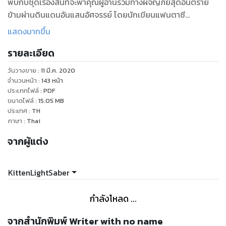
พบกับชุดเรื่องสั้นที่จะพาคุณผู้อ่านร่วมทางผจญภัยสุดอันตราย
ข้ามผ่านดินแดนอันแสนอัศจรรย์ โดยนักเขียนแฟนตาซี
KittenLightSaber เจ้าของผลงาน How to be a good Witch.
แสดงมากขึ้น
ไพ่ในกล่องแก้ว, Megan Quinn: Villain who save the world.
รายละเอียด
เมแกน ควินน์กับพลพรรคพิทักษ์โลก, Lust Demons หื่นแล้วไง ก็
ใจมันรักไปแล้วนี่นา และ Hellatia หมาป่าล่าสวาท
วันวางขาย
:
11 มี.ค. 2020
จำนวนหน้า
:
143
หน้า
หนึ่งเพื่อปกป้องจักรวาล(Princess Adventure)
ประเภทไฟล์
:
PDF
ขนาดไฟล์
:
15.05
MB
ประเทศ
:
TH
หนึ่งเพื่อกอบกู้จินตนาการก่อนจะสูญหาย(The Dream where
ภาษา
:
Thai
Miracle begins)
จากผู้แต่ง
และเรื่องสั้นพิลึกพิลั่นอีก 3 เรื่องด้วยกัน
KittenLightSaber
กำลังโหลด ...
จากสำนักพิมพ์ Writer with no name