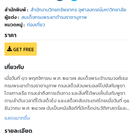
สำนักพิมพ์
:
สำนักงานวิทยทรัพยากร จุฬาลงกรณ์มหาวิทยาลัย
ผู้แต่ง :
สมเด็จกรมพระยาดำรงราชานุภาพ
หมวดหมู่
:
ท่องเที่ยว
ราคา
GET FREE
เกี่ยวกับ
เมื่อวันที่ ๑๖ พฤศจิกายน พ.ศ. ๒๔๖๗ สมเด็จพระเจ้าบรมวงศ์เธอ
กรมพระยาดำรงราชานุภาพ ทรงเสด็จส่วนพระองค์ไปยังกัมพูชา
โดยทางเรือ ทรงเล่าถึงการเดินทาง และสิ่งที่ได้พบเห็นในกัมพูชา
ตามลำดับเวลาที่ได้เสด็จไป และเสด็จกลับประเทศไทยเมื่อวันที่ ๑๔
ธันวาคม พ.ศ. ๒๔๖๗ นับเป็นหนังสือดีที่มีเกร็ดประวัติศาสตร์และ
โบราณคดี
แสดงมากขึ้น
รายละเอียด