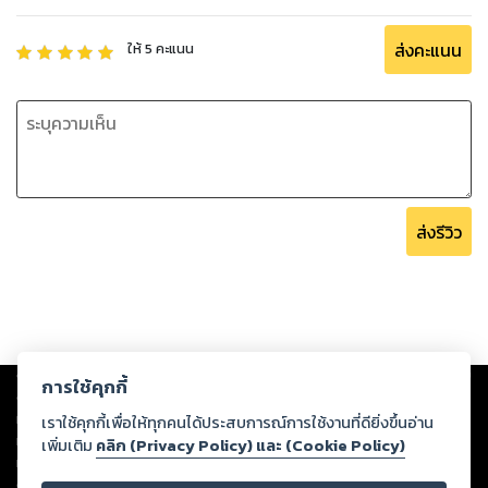
ส่งคะแนน
ให้
5
คะแนน
ส่งรีวิว
Copyright ©
2026
Storylog Co., Ltd. - สตอรี่ล็อกขอสงวนสิทธิ์ไม่รับผิดชอบ
การใช้คุกกี้
ต่อผลงานหรือเนื้อหาใดที่อัปโหลดผ่านเว็บไซต์และปรากฏว่าละเมิดสิทธิใน
ทรัพย์สินทางปัญญาของบุคคลอื่นหรือขัดต่อกฎหมายและศีลธรรม ดังนั้น ผู้อ่าน
เราใช้คุกกี้เพื่อให้ทุกคนได้ประสบการณ์การใช้งานที่ดียิ่งขึ้นอ่าน
ทุกท่านโปรดใช้วิจารณญาณในการกลั่นกรองด้วยตนเอง และหากท่านพบว่าส่วน
เพิ่มเติม
คลิก (Privacy Policy) และ (Cookie Policy)
หนึ่งส่วนใดขัดต่อกฎหมายและศีลธรรม กรุณาแจ้งมายังบริษัท เพื่อทีมงานจะได้
ดำเนินการในทันที ทั้งนี้ ทางสตอรี่ล็อกขอสงวนลิขสิทธิ์ตามพระราชบัญญัติ