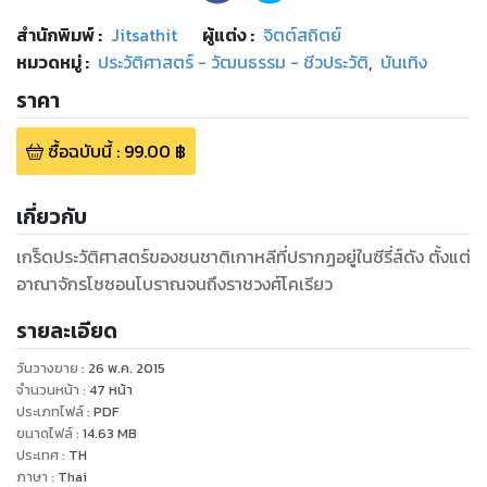
สำนักพิมพ์
:
Jitsathit
ผู้แต่ง :
จิตต์สถิตย์
หมวดหมู่
:
ประวัติศาสตร์ - วัฒนธรรม - ชีวประวัติ
,
บันเทิง
ราคา
ซื้อฉบับนี้
:
99.00
฿
เกี่ยวกับ
เกร็ดประวัติศาสตร์ของชนชาติเกาหลีที่ปรากฏอยู่ในซีรี่ส์ดัง ตั้งแต่
อาณาจักรโชซอนโบราณจนถึงราชวงศ์โคเรียว
รายละเอียด
วันวางขาย
:
26 พ.ค. 2015
จำนวนหน้า
:
47
หน้า
ประเภทไฟล์
:
PDF
ขนาดไฟล์
:
14.63
MB
ประเทศ
:
TH
ภาษา
:
Thai