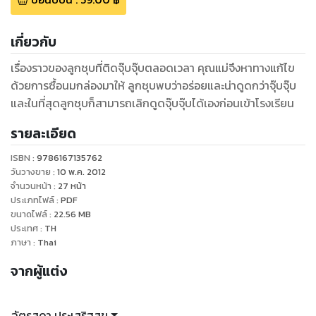
เกี่ยวกับ
เรื่องราวของลูกชุบที่ติดจุ๊บจุ๊บตลอดเวลา คุณแม่จึงหาทางแก้ไข
ด้วยการซื้อนมกล่องมาให้ ลูกชุบพบว่าอร่อยและน่าดูดกว่าจุ๊บจุ๊บ
และในที่สุดลูกชุบก็สามารถเลิกดูดจุ๊บจุ๊บได้เองก่อนเข้าโรงเรียน
รายละเอียด
ISBN :
9786167135762
วันวางขาย
:
10 พ.ค. 2012
จำนวนหน้า
:
27
หน้า
ประเภทไฟล์
:
PDF
ขนาดไฟล์
:
22.56
MB
ประเทศ
:
TH
ภาษา
:
Thai
จากผู้แต่ง
ฉัตรสุดา ประเสริฐสุข