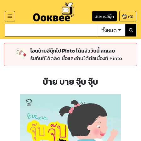
จัดการอีบุ๊ก
(
0
)
ทั้งหมด
โอนย้ายอีบุ๊กไป Pinto ได้แล้ววันนี้ กดเลย
รับทันทีโค้ดลด ซื้อและอ่านได้ต่อเนื่องที่ Pinto
บ๊าย บาย จุ๊บ จุ๊บ