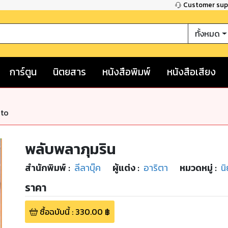
Customer su
ทั้งหมด
การ์ตูน
นิตยสาร
หนังสือพิมพ์
หนังสือเสียง
nto
พลับพลาภุมริน
สำนักพิมพ์
:
ลีลาบุ๊ค
ผู้แต่ง :
อาริตา
หมวดหมู่
:
นิ
ราคา
ซื้อฉบับนี้
:
330.00
฿