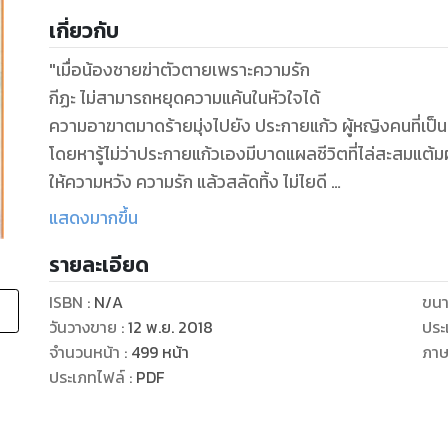
เกี่ยวกับ
"เมื่อน้องชายฆ่าตัวตายเพราะความรัก
กีฏะ ไม่สามารถหยุดความแค้นในหัวใจได้
ความอาฆาตมาดร้ายมุ่งไปยัง ประกายแก้ว ผู้หญิงคนที่เป็นต้นเหตุ
โดยหารู้ไม่ว่าประกายแก้วเองมีบาดแผลชีวิตที่ไล่สะสมแต้มผ
ให้ความหวัง ความรัก แล้วสลัดทิ้ง ไม่ไยดี
ใครอ่อนแอก็แพ้ไป
แสดงมากขึ้น
กีฏะต้องการให้ประกายแก้วชดใช้ด้วย ชีวิต
รายละเอียด
แต่ พลับพลา ก้าวออกมาขวางในเส้นทางแก้แค้นของเขา
ภุมรินหนุ่ม จึงพบว่า “แค้นแม่แต่รักลูก”
ISBN :
N/A
ขนา
แม่ผู้ยอมเอาชีวิตตัวเองชดใช้ความแค้นเพื่อปกป้องลูกสา
วันวางขาย
:
12 พ.ย. 2018
ประ
กีฏะเองก็พบว่าแม้พลับพลาจะไม่ใช่ดอกไม้ แต่เธอเป็นมากกว่านั้น
จำนวนหน้า
:
499
หน้า
ภา
พลับพลาคือศาลาพักกายพักใจ...และทำให้ความแค้นสูญ
ประเภทไฟล์
:
PDF
"