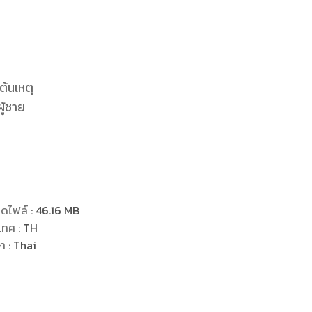
ู้ชาย
ดไฟล์
:
46.16
MB
ว
เทศ
:
TH
ษา
:
Thai
สลายไป