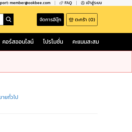
pport: member@ookbee.com
FAQ
เข้าสู่ระบบ
จัดการอีบุ๊ก
ตะกร้า
(
0
)
คอร์สออนไลน์
โปรโมชั่น
คะแนนสะสม
ยายทั่วไป