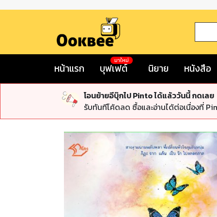
มาใหม่
หน้าแรก
บุฟเฟต์
นิยาย
หนังสือ
โอนย้ายอีบุ๊กไป Pinto ได้แล้ววันนี้ กดเลย
รับทันทีโค้ดลด ซื้อและอ่านได้ต่อเนื่องที่ Pi