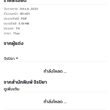
รายละเอียด
อย่างสาสม!
วันวางขาย
:
04 ธ.ค. 2023
จำนวนหน้า
:
85
หน้า
ขณะที่กำลังต่อสู้กับคนในอดีต เธอกลับถูกใครบางคนใช้อดีตมา
ประเภทไฟล์
:
PDF
ขนาดไฟล์
:
5.19
MB
ตัดสินเธอ
ประเทศ
:
TH
พชิราได้เจอกับ ‘ธีทัต’ ที่ตั้งตนเป็น ‘เจ้ากรรมนายเวร’ ของเธอ
ภาษา
:
Thai
จากผู้แต่ง
เธอมั่นใจว่าไม่เคยรู้จัก ไม่เคยก่อเวรกรรมใดๆ กับเขา รู้แค่เขาเป็น
พี่ชายของเพื่อนรัก
แม้จะไม่ชอบหน้า แต่ใจลึกๆ ธีทัตกลับอยากค้นหาว่าสาวทอมเป็น
จิรปิยา
คนเช่นไรกันแน่
จึงเอาตัวเข้ามาป่วนในชีวิตเธอ ขณะที่พชิราพยายามหลีกเลี่ยงเขา
กำลังโหลด ...
แต่แล้วเธอก็เริ่มหันมาสนใจเขา...เมื่อพบว่าเขาอาจเป็นหมากตัว
หนึ่งในเกมแก้แค้นของเธอ!
จากสำนักพิมพ์ จิรปิยา
เกมนี้ ใครจะแพ้ ใครจะชนะ หรือสุดท้ายแล้วจะต้องยอมแพ้หัวใจตัว
ดูเพิ่มเติม
เอง
กำลังโหลด ...