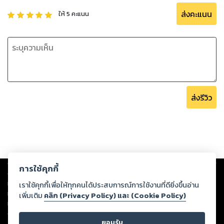
ส่งคะแนน
ให้
5
คะแนน
ส่งรีวิว
Copyright ©
2026
Storylog Co., Ltd. - สตอรี่ล็อกขอสงวนสิทธิ์ไม่รับผิดชอบ
การใช้คุกกี้
ต่อผลงานหรือเนื้อหาใดที่อัปโหลดผ่านเว็บไซต์และปรากฏว่าละเมิดสิทธิใน
ทรัพย์สินทางปัญญาของบุคคลอื่นหรือขัดต่อกฎหมายและศีลธรรม ดังนั้น ผู้อ่าน
เราใช้คุกกี้เพื่อให้ทุกคนได้ประสบการณ์การใช้งานที่ดียิ่งขึ้นอ่าน
ทุกท่านโปรดใช้วิจารณญาณในการกลั่นกรองด้วยตนเอง และหากท่านพบว่าส่วน
เพิ่มเติม
คลิก (Privacy Policy) และ (Cookie Policy)
หนึ่งส่วนใดขัดต่อกฎหมายและศีลธรรม กรุณาแจ้งมายังบริษัท เพื่อทีมงานจะได้
ดำเนินการในทันที ทั้งนี้ ทางสตอรี่ล็อกขอสงวนลิขสิทธิ์ตามพระราชบัญญัติ
ยอมรับ
ลิขสิทธิ์ พ.ศ. 2537 (ฉบับล่าสุด)