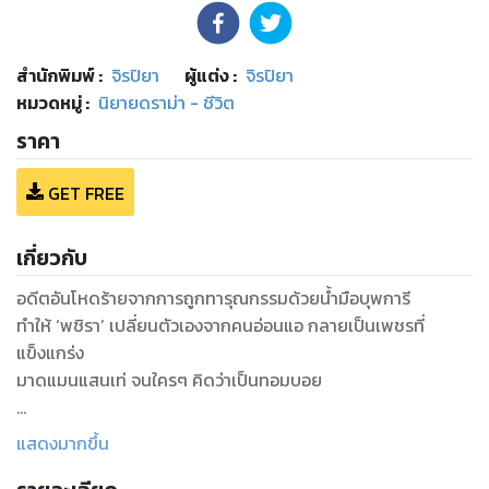
สำนักพิมพ์
:
จิรปิยา
ผู้แต่ง :
จิรปิยา
หมวดหมู่
:
นิยายดราม่า - ชีวิต
ราคา
GET FREE
เกี่ยวกับ
อดีตอันโหดร้ายจากการถูกทารุณกรรมด้วยน้ำมือบุพการี
ทำให้ ‘พชิรา’ เปลี่ยนตัวเองจากคนอ่อนแอ กลายเป็นเพชรที่
แข็งแกร่ง
มาดแมนแสนเท่ จนใครๆ คิดว่าเป็นทอมบอย
จากกันไป 17 ปี เธอเจอ ‘เงาอดีต’ อีกครั้ง...เขาจำเธอไม่ได้
แสดงมากขึ้น
แต่พชิราจดจำสิ่งที่เขาทำไว้กับเธอและแม่ได้อย่างชัดเจน
เธอจะไม่หนีอีกต่อไป ครั้งนี้เธอจะทำให้เขาได้รับผลกรรมที่ก่อไว้