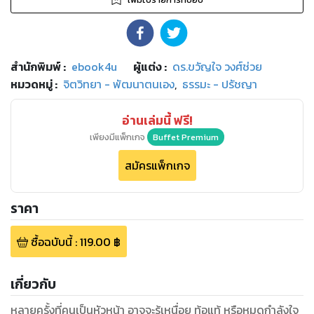
สำนักพิมพ์
:
ebook4u
ผู้แต่ง :
ดร.ขวัญใจ วงศ์ช่วย
หมวดหมู่
:
จิตวิทยา - พัฒนาตนเอง
,
ธรรมะ - ปรัชญา
อ่านเล่มนี้ ฟรี!
เพียงมีแพ็กเกจ
Buffet Premium
สมัครแพ็กเกจ
ราคา
ซื้อฉบับนี้
:
119.00
฿
เกี่ยวกับ
หลายครั้งที่คนเป็นหัวหน้า อาจจะรู้เหนื่อย ท้อแท้ หรือหมดกำลังใจ