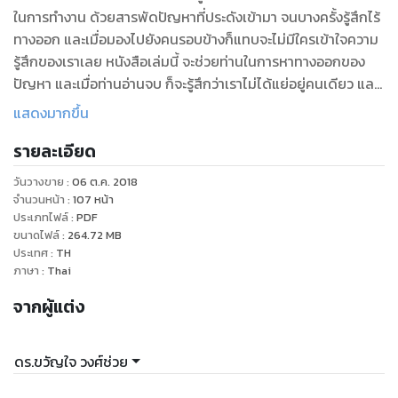
ในการทำงาน ด้วยสารพัดปัญหาที่ประดังเข้ามา จนบางครั้งรู้สึกไร้
ทางออก และเมื่อมองไปยังคนรอบข้างก็แทบจะไม่มีใครเข้าใจความ
รู้สึกของเราเลย หนังสือเล่มนี้ จะช่วยท่านในการหาทางออกของ
ปัญหา และเมื่อท่านอ่านจบ ก็จะรู้สึกว่าเราไม่ได้แย่อยู่คนเดียว และ
ปัญหาที่เราเคยเจอ เราจะมองมันด้วยมุมใหม่ที่ไม่เหมือนเดิม ขอให้
แสดงมากขึ้น
รายละเอียด
วันวางขาย
:
06 ต.ค. 2018
จำนวนหน้า
:
107
หน้า
ประเภทไฟล์
:
PDF
ขนาดไฟล์
:
264.72
MB
ประเทศ
:
TH
ภาษา
:
Thai
จากผู้แต่ง
ดร.ขวัญใจ วงศ์ช่วย