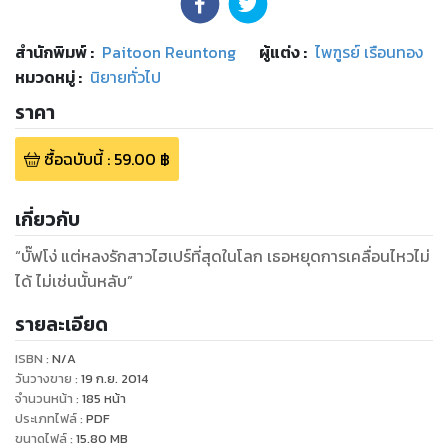
สำนักพิมพ์
:
Paitoon Reuntong
ผู้แต่ง :
ไพฑูรย์ เรือนทอง
หมวดหมู่
:
นิยายทั่วไป
ราคา
ซื้อฉบับนี้
:
59.00
฿
เกี่ยวกับ
“บั๊ฟโง่ แต่หลงรักสาวไฮเปร์ที่สุดในโลก เธอหยุดการเคลื่อนไหวไม่
ได้ ไม่เช่นนั้นหลับ”
รายละเอียด
ISBN :
N/A
วันวางขาย
:
19 ก.ย. 2014
จำนวนหน้า
:
185
หน้า
ประเภทไฟล์
:
PDF
ขนาดไฟล์
:
15.80
MB