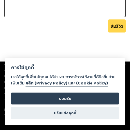
ส่งรีวิว
Copyright ©
2026
Storylog Co., Ltd. - สตอรี่ล็อกขอสงวนสิทธิ์ไม่รับผิดชอบ
การใช้คุกกี้
ต่อผลงานหรือเนื้อหาใดที่อัปโหลดผ่านเว็บไซต์และปรากฏว่าละเมิดสิทธิใน
ทรัพย์สินทางปัญญาของบุคคลอื่นหรือขัดต่อกฎหมายและศีลธรรม ดังนั้น ผู้อ่าน
เราใช้คุกกี้เพื่อให้ทุกคนได้ประสบการณ์การใช้งานที่ดียิ่งขึ้นอ่าน
ทุกท่านโปรดใช้วิจารณญาณในการกลั่นกรองด้วยตนเอง และหากท่านพบว่าส่วน
เพิ่มเติม
คลิก (Privacy Policy) และ (Cookie Policy)
หนึ่งส่วนใดขัดต่อกฎหมายและศีลธรรม กรุณาแจ้งมายังบริษัท เพื่อทีมงานจะได้
ดำเนินการในทันที ทั้งนี้ ทางสตอรี่ล็อกขอสงวนลิขสิทธิ์ตามพระราชบัญญัติ
ยอมรับ
ลิขสิทธิ์ พ.ศ. 2537 (ฉบับล่าสุด)
For support: member@ookbee.com
ปรับแต่งคุกกี้
Version
1.3.17