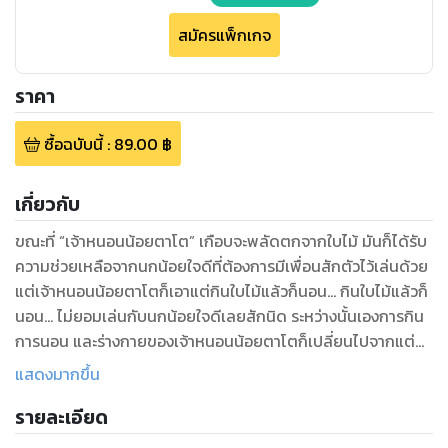
สมัครแพ็กเกจ
ราคา
ซื้อฉบับนี้
:
89.00
฿
เกี่ยวกับ
ขณะที่ “เจ้าหนอนน้อยตาโต” เกือบจะพลัดตกจากใบไม้ มันก็ได้รับ
ความช่วยเหลือจากนกน้อยใจดีที่ต้องการมีเพื่อนสักตัวไว้เล่นด้วย
แต่เจ้าหนอนน้อยตาโตก็เอาแต่กินใบไม้แล้วก็นอน... กินใบไม้แล้วก็
นอน... ไม่ยอมเล่นกับนกน้อยใจดีเลยสักนิด ระหว่างนั้นเองการกิน
การนอน และร่างกายของเจ้าหนอนน้อยตาโตก็เปลี่ยนไปจากแต่
ก่อน เอ...มันเพราะอะไรกันนะ
แสดงมากขึ้น
รายละเอียด