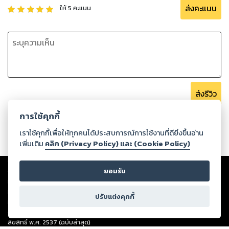
ส่งคะแนน
ให้
5
คะแนน
ส่งรีวิว
การใช้คุกกี้
เราใช้คุกกี้เพื่อให้ทุกคนได้ประสบการณ์การใช้งานที่ดียิ่งขึ้นอ่าน
เพิ่มเติม
คลิก (Privacy Policy) และ (Cookie Policy)
Copyright ©
2026
Storylog Co., Ltd. - สตอรี่ล็อกขอสงวนสิทธิ์ไม่รับผิดชอบ
ต่อผลงานหรือเนื้อหาใดที่อัปโหลดผ่านเว็บไซต์และปรากฏว่าละเมิดสิทธิใน
ยอมรับ
ทรัพย์สินทางปัญญาของบุคคลอื่นหรือขัดต่อกฎหมายและศีลธรรม ดังนั้น ผู้อ่าน
ทุกท่านโปรดใช้วิจารณญาณในการกลั่นกรองด้วยตนเอง และหากท่านพบว่าส่วน
ปรับแต่งคุกกี้
หนึ่งส่วนใดขัดต่อกฎหมายและศีลธรรม กรุณาแจ้งมายังบริษัท เพื่อทีมงานจะได้
ดำเนินการในทันที ทั้งนี้ ทางสตอรี่ล็อกขอสงวนลิขสิทธิ์ตามพระราชบัญญัติ
ลิขสิทธิ์ พ.ศ. 2537 (ฉบับล่าสุด)