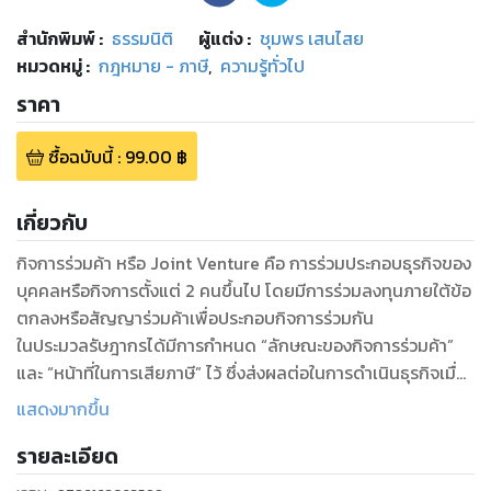
สำนักพิมพ์
:
ธรรมนิติ
ผู้แต่ง :
ชุมพร เสนไสย
หมวดหมู่
:
กฎหมาย - ภาษี
,
ความรู้ทั่วไป
ราคา
ซื้อฉบับนี้
:
99.00
฿
เกี่ยวกับ
กิจการร่วมค้า หรือ Joint Venture คือ การร่วมประกอบธุรกิจของ
บุคคลหรือกิจการตั้งแต่ 2 คนขึ้นไป โดยมีการร่วมลงทุนภายใต้ข้อ
ตกลงหรือสัญญาร่วมค้าเพื่อประกอบกิจการร่วมกัน
ในประมวลรัษฎากรได้มีการกำหนด “ลักษณะของกิจการร่วมค้า”
และ “หน้าที่ในการเสียภาษี” ไว้ ซึ่งส่งผลต่อในการดำเนินธุรกิจเมื่อ
เป็นกิจการร่วมค้าและแนวทางในการเสียภาษี ผู้เขียนได้รวบรวบข้อ
แสดงมากขึ้น
กฎหมาย พร้อมกับตัวอย่างแนววินิจฉัยของกรมสรรพากรในหลาก
รายละเอียด
หลายกรณีมาให้ศึกษาทำความเข้าใจองค์ประกอบ ลักษณะ และ
แนวทางของกิจการร่วมค้าได้ชัดเจน รวมถึงภาระภาษีที่เกี่ยวข้อง