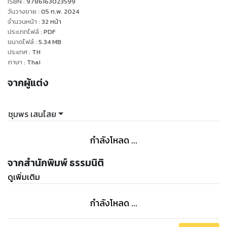
ISBN :
9786163023599
กับกิจการร่วมค้า ได้แก่ ภาษีเงินได้นิติบุคคล ภาษีมูลค่าเพิ่ม และ
วันวางขาย
:
05 ก.พ. 2024
ภาษีธุรกิจเฉพาะ เพื่อให้มีแนวทางในการจัดการภาษีของกิจการร่วม
จำนวนหน้า
:
32
หน้า
ประเภทไฟล์
:
PDF
ค้าได้อย่างถูกต้อง
ขนาดไฟล์
:
5.34
MB
ประเทศ
:
TH
ภาษา
:
Thai
จากผู้แต่ง
ชุมพร เสนไสย
กำลังโหลด ...
จากสำนักพิมพ์ ธรรมนิติ
ดูเพิ่มเติม
กำลังโหลด ...