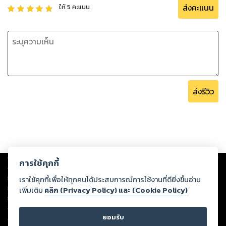
ส่งคะแนน
ให้
5
คะแนน
ส่งรีวิว
Copyright ©
2026
Storylog Co., Ltd. - สตอรี่ล็อกขอสงวนสิทธิ์ไม่รับผิดชอบ
การใช้คุกกี้
ต่อผลงานหรือเนื้อหาใดที่อัปโหลดผ่านเว็บไซต์และปรากฏว่าละเมิดสิทธิใน
ทรัพย์สินทางปัญญาของบุคคลอื่นหรือขัดต่อกฎหมายและศีลธรรม ดังนั้น ผู้อ่าน
เราใช้คุกกี้เพื่อให้ทุกคนได้ประสบการณ์การใช้งานที่ดียิ่งขึ้นอ่าน
ทุกท่านโปรดใช้วิจารณญาณในการกลั่นกรองด้วยตนเอง และหากท่านพบว่าส่วน
เพิ่มเติม
คลิก (Privacy Policy) และ (Cookie Policy)
หนึ่งส่วนใดขัดต่อกฎหมายและศีลธรรม กรุณาแจ้งมายังบริษัท เพื่อทีมงานจะได้
ดำเนินการในทันที ทั้งนี้ ทางสตอรี่ล็อกขอสงวนลิขสิทธิ์ตามพระราชบัญญัติ
ยอมรับ
ลิขสิทธิ์ พ.ศ. 2537 (ฉบับล่าสุด)