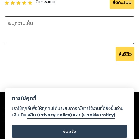
ส่งคะแนน
ให้
5
คะแนน
ส่งรีวิว
Copyright ©
2026
Storylog Co., Ltd. - สตอรี่ล็อกขอสงวนสิทธิ์ไม่รับผิดชอบ
การใช้คุกกี้
ต่อผลงานหรือเนื้อหาใดที่อัปโหลดผ่านเว็บไซต์และปรากฏว่าละเมิดสิทธิใน
ทรัพย์สินทางปัญญาของบุคคลอื่นหรือขัดต่อกฎหมายและศีลธรรม ดังนั้น ผู้อ่าน
เราใช้คุกกี้เพื่อให้ทุกคนได้ประสบการณ์การใช้งานที่ดียิ่งขึ้นอ่าน
ทุกท่านโปรดใช้วิจารณญาณในการกลั่นกรองด้วยตนเอง และหากท่านพบว่าส่วน
เพิ่มเติม
คลิก (Privacy Policy) และ (Cookie Policy)
หนึ่งส่วนใดขัดต่อกฎหมายและศีลธรรม กรุณาแจ้งมายังบริษัท เพื่อทีมงานจะได้
ดำเนินการในทันที ทั้งนี้ ทางสตอรี่ล็อกขอสงวนลิขสิทธิ์ตามพระราชบัญญัติ
ยอมรับ
ลิขสิทธิ์ พ.ศ. 2537 (ฉบับล่าสุด)