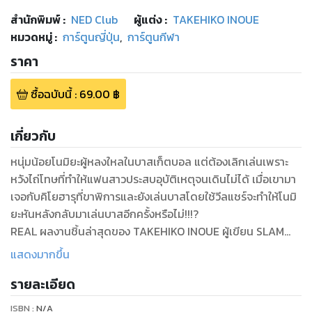
สำนักพิมพ์
:
NED Club
ผู้แต่ง :
TAKEHIKO INOUE
หมวดหมู่
:
การ์ตูนญี่ปุ่น
,
การ์ตูนกีฬา
ราคา
ซื้อฉบับนี้
:
69.00
฿
เกี่ยวกับ
หนุ่มน้อยโนมิยะผู้หลงใหลในบาสเก็ตบอล แต่ต้องเลิกเล่นเพราะ
หวังไถ่โทษที่ทำให้แฟนสาวประสบอุบัติเหตุจนเดินไม่ได้ เมื่อเขามา
เจอกับคิโยฮารุที่ขาพิการและยังเล่นบาสโดยใช้วีลแชร์จะทำให้โนมิ
ยะหันหลังกลับมาเล่นบาสอีกครั้งหรือไม่!!!?
REAL ผลงานชิ้นล่าสุดของ TAKEHIKO INOUE ผู้เขียน SLAM
DUNK และ VAGABOND อันลือลั่น !!!
แสดงมากขึ้น
รายละเอียด
ISBN :
N/A