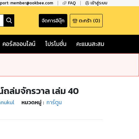
pport: member@ookbee.com
FAQ
เข้าสู่ระบบ
จัดการอีบุ๊ก
ตะกร้า
(
0
)
คอร์สออนไลน์
โปรโมชั่น
คะแนนสะสม
ถล่มจักรวาล เล่ม 40
anukul
หมวดหมู่
:
การ์ตูน