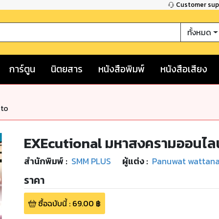
Customer su
ทั้งหมด
การ์ตูน
นิตยสาร
หนังสือพิมพ์
หนังสือเสียง
nto
EXEcutional มหาสงครามออนไลน์
สำนักพิมพ์
:
SMM PLUS
ผู้แต่ง :
Panuwat wattan
ราคา
ซื้อฉบับนี้
:
69.00
฿