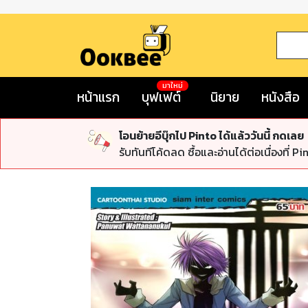
มาใหม่
หน้าแรก
บุฟเฟต์
นิยาย
หนังสือ
โอนย้ายอีบุ๊กไป Pinto ได้แล้ววันนี้ กดเลย
รับทันทีโค้ดลด ซื้อและอ่านได้ต่อเนื่องที่ Pi