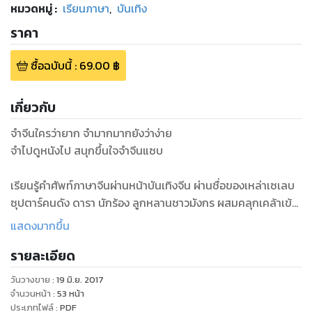
หมวดหมู่
:
เรียนภาษา
,
บันเทิง
ราคา
ซื้อฉบับนี้
:
69.00
฿
เกี่ยวกับ
จำจีนใครว่ายาก จำมากมากยังว่าง่าย
จำไปดูหนังไป สนุกขึ้นใจจำจีนแซบ
เรียนรู้คำศัพท์ภาษาจีนผ่านหน้าบันเทิงจีน ผ่านชื่อของเหล่าเซเลบ
ซุปตาร์คนดัง ดารา นักร้อง ลูกหลานชาวมังกร ผสมคลุกเคล้าเข้า
กับหลากหลายเรื่องราวของละครดังหนังเด่น ที่ฉายสร้างความ
แสดงมากขึ้น
ประทับใจมาแล้วให้กับคนดูทั่วโลก
รายละเอียด
เหล่าซือเกรซจึงหยิบจับมาเป็นบทเรียนภาษาจีนเฟี้ยวๆ คลุกเคล้า
วันวางขาย
:
19 มิ.ย. 2017
สาระและบันเทิงยำรวมกัน เสิร์ฟเป็นตำราเรียนภาษาจีนรสชาติ
จำนวนหน้า
:
53
หน้า
แซบๆ แบบที่คุณไม่เคยเจอมาก่อนใน
ประเภทไฟล์
:
PDF