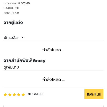
ขนาดไฟล์
:
9.07
MB
‘จีนแซบแอนด์เซเลบ’
ประเทศ
:
TH
“ สนุกเหมือนได้ดูหนังจีน ” คือ คำนิยามของหนังสือเล่มนี้
ภาษา
:
Thai
จากผู้แต่ง
ตัวอย่างจีนแซบ ในตอนหลี่ซินเจี๋ย นางเอก 'คนเห็นผี '
" แต่อีกด้านหนึ่ง ถือเป็นหนังผีคลาสสิก ที่มีทั้งความสวยงามและ
ความน่ากลัวในเรื่องเดียวกัน เพราะเป็นหนังที่เล่นกับบรรยากาศ
นักรบลีลา
และความรู้สึก ตัววิญญาณหรือผีไม่ได้แสดงอิทธิฤทธิ์เวอร์วัง แต่
เป็นผีที่มีอยู่ทั่วไป รอบตัวเรา เพียงแค่เรามองไม่เห็นเขาเท่านั้นเอง
กำลังโหลด ...
คนดูจึงรู้สึกร่วมไปกับหนังได้ไม่ยาก
ฉากจบของเรื่อง ถือว่าขมวดปมได้สวยงาม เล่าแค่นี้ ที่เหลือไปหาดู
จากสำนักพิมพ์ Gracy
กันเอง เล่าหมดเดี๋ยวไม่สนุก เรียนจีนไป ดูหนังไป หรอยอย่างแรง
ดูเพิ่มเติม
นิ "
กำลังโหลด ...
ส่งคะแนน
ให้
5
คะแนน