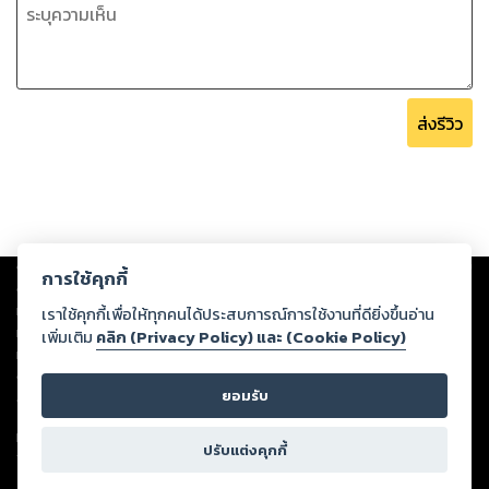
ส่งรีวิว
Copyright ©
2026
Storylog Co., Ltd. - สตอรี่ล็อกขอสงวนสิทธิ์ไม่รับผิดชอบ
การใช้คุกกี้
ต่อผลงานหรือเนื้อหาใดที่อัปโหลดผ่านเว็บไซต์และปรากฏว่าละเมิดสิทธิใน
ทรัพย์สินทางปัญญาของบุคคลอื่นหรือขัดต่อกฎหมายและศีลธรรม ดังนั้น ผู้อ่าน
เราใช้คุกกี้เพื่อให้ทุกคนได้ประสบการณ์การใช้งานที่ดียิ่งขึ้นอ่าน
ทุกท่านโปรดใช้วิจารณญาณในการกลั่นกรองด้วยตนเอง และหากท่านพบว่าส่วน
เพิ่มเติม
คลิก (Privacy Policy) และ (Cookie Policy)
หนึ่งส่วนใดขัดต่อกฎหมายและศีลธรรม กรุณาแจ้งมายังบริษัท เพื่อทีมงานจะได้
ดำเนินการในทันที ทั้งนี้ ทางสตอรี่ล็อกขอสงวนลิขสิทธิ์ตามพระราชบัญญัติ
ยอมรับ
ลิขสิทธิ์ พ.ศ. 2537 (ฉบับล่าสุด)
For support: member@ookbee.com
ปรับแต่งคุกกี้
Version
1.3.17