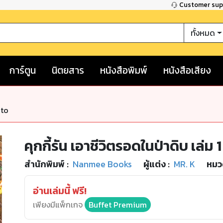
Customer su
ทั้งหมด
การ์ตูน
นิตยสาร
หนังสือพิมพ์
หนังสือเสียง
nto
คุกกี้รัน เอาชีวิตรอดในป่าดิบ เล่ม 1
สำนักพิมพ์
:
Nanmee Books
ผู้แต่ง :
MR. K
หมวด
อ่านเล่มนี้ ฟรี!
เพียงมีแพ็กเกจ
Buffet Premium