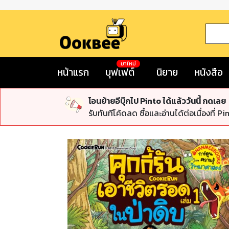
มาใหม่
หน้าแรก
บุฟเฟต์
นิยาย
หนังสือ
โอนย้ายอีบุ๊กไป Pinto ได้แล้ววันนี้ กดเลย
รับทันทีโค้ดลด ซื้อและอ่านได้ต่อเนื่องที่ Pi