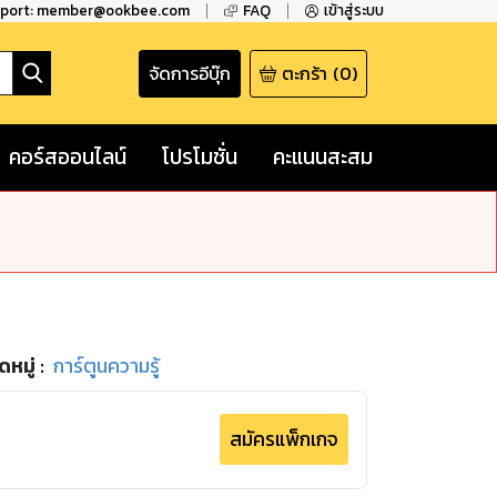
pport: member@ookbee.com
FAQ
เข้าสู่ระบบ
จัดการอีบุ๊ก
ตะกร้า
(
0
)
คอร์สออนไลน์
โปรโมชั่น
คะแนนสะสม
หมู่
:
การ์ตูนความรู้
สมัครแพ็กเกจ