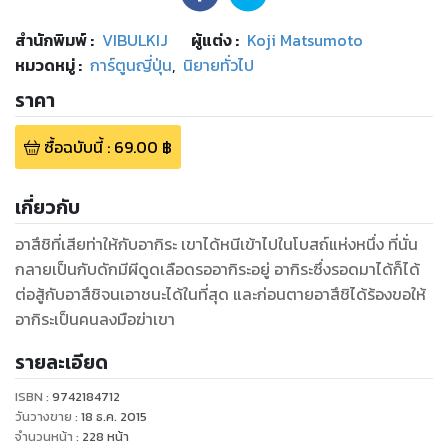
สำนักพิมพ์
:
VIBULKIJ
ผู้แต่ง :
Koji Matsumoto
หมวดหมู่
:
การ์ตูนญี่ปุ่น
,
นิยายทั่วไป
ราคา
ซื้อฉบับนี้
:
69.00
฿
เกี่ยวกับ
อาสึชิที่เสียท่าให้กับอากิระ เขาได้หนีเข้าไปในโบสถ์แห่งหนึ่ง ที่นั่น
กลายเป็นกับดักมีผีดูดเลือดรออากิระอยู่ อากิระซึ่งรอดมาได้ก็ได้
ต่อสู้กับอาสึชิจนเอาชนะได้ในที่สุด และก่อนตายอาสึชิได้ร้องขอให้
อากิระเป็นคนลงมือฆ่าเขา
รายละเอียด
ISBN :
9742184712
วันวางขาย
:
18 ธ.ค. 2015
จำนวนหน้า
:
228
หน้า