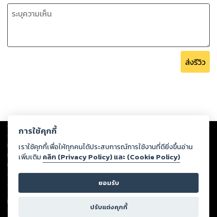
ส่งรีวิว
Copyright ©
2026
Storylog Co., Ltd. - สตอรี่ล็อกขอสงวนสิทธิ์ไม่รับผิดชอบ
การใช้คุกกี้
ต่อผลงานหรือเนื้อหาใดที่อัปโหลดผ่านเว็บไซต์และปรากฏว่าละเมิดสิทธิใน
ทรัพย์สินทางปัญญาของบุคคลอื่นหรือขัดต่อกฎหมายและศีลธรรม ดังนั้น ผู้อ่าน
เราใช้คุกกี้เพื่อให้ทุกคนได้ประสบการณ์การใช้งานที่ดียิ่งขึ้นอ่าน
ทุกท่านโปรดใช้วิจารณญาณในการกลั่นกรองด้วยตนเอง และหากท่านพบว่าส่วน
เพิ่มเติม
คลิก (Privacy Policy) และ (Cookie Policy)
หนึ่งส่วนใดขัดต่อกฎหมายและศีลธรรม กรุณาแจ้งมายังบริษัท เพื่อทีมงานจะได้
ดำเนินการในทันที ทั้งนี้ ทางสตอรี่ล็อกขอสงวนลิขสิทธิ์ตามพระราชบัญญัติ
ยอมรับ
ลิขสิทธิ์ พ.ศ. 2537 (ฉบับล่าสุด)
For support: member@ookbee.com
ปรับแต่งคุกกี้
Version
1.3.17