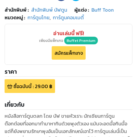
สำนักพิมพ์
:
สำนักพิมพ์ บัฟตูน
ผู้แต่ง :
Buff Toon
หมวดหมู่
:
การ์ตูนไทย
,
การ์ตูนคอมเมดี้
อ่านเล่มนี้ ฟรี!
เพียงมีแพ็กเกจ
Buffet Premium
สมัครแพ็กเกจ
ราคา
ซื้อฉบับนี้
:
29.00
฿
เกี่ยวกับ
หนังสือการ์ตูนตลก โดย บัฟ ขายหัวเราะ นักเชียนการ์ตูน
ต๊อกต๋อยที่ออกมาทำมาหากินด้วยพุงตัวเอง แม้นจะอดมื้อกินมื้อ
แต่ก็ยังพยามรักษาพุงอันเป็นเอกลักษณ์เอาไว้ การ์ตูนเล่มนี้เป็น