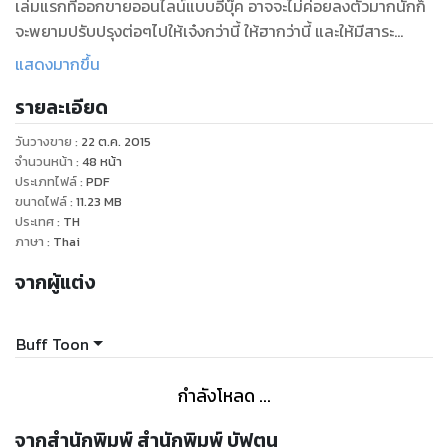
เล่มแรกที่ออกขายออนไลน์แบบอีบุ๊ค อาจจะไม่ค่อยลงตัวมากนักก็
จะพยามปรับปรุงต่อๆไปให้เจ๋งกว่านี้ ให้ฮากว่านี้ และให้มีสาระ
มากกว่านี้(การ์ตูนตลกปกติเขาไม่เน้นสาระนี่หว่า...ฮา) ก็เอาเป็นว่า
แสดงมากขึ้น
ขอฝากการ์ตูนตลก ชื่อปกว่า BuffToon เล่มนี้ไว้ในอ้อมอก อ้อมใจ
รายละเอียด
ท่านทั้งหลายด้วยนะ ช่วยๆกันซื้ออ่านนะ เพราะนักเขียนอย่างผมก็
ต้องกินข้าวเหมือนกันแจกฟรีมันก็บ่ไหวดอก(ฮา) ติดตามเรื่องราว
วันวางขาย
:
22 ต.ค. 2015
การ์ตูนของอีตาบัฟได้ที่ www.bufftoon.blogspot.com หรือกด
จำนวนหน้า
:
48
หน้า
ไลท์เป็นแฟนเพจที่ https://www.facebook.com/buffcartoon
ประเภทไฟล์
:
PDF
ขนาดไฟล์
:
11.23
MB
และคอยติดตามการ์ตูนอื่นๆอีกมากมายของนักเขียนคนนี้นะครับ
ประเทศ
:
TH
ภาษา
:
Thai
จากผู้แต่ง
Buff Toon
กำลังโหลด ...
จากสำนักพิมพ์ สำนักพิมพ์ บัฟตูน