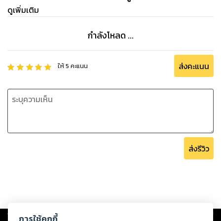
ดูเพิ่มเติม
กำลังโหลด ...
ส่งคะแนน
ให้
5
คะแนน
ส่งรีวิว
Copyright ©
2026
Storylog Co., Ltd. - สตอรี่ล็อกขอสงวนสิทธิ์ไม่รับผิดชอบ
การใช้คุกกี้