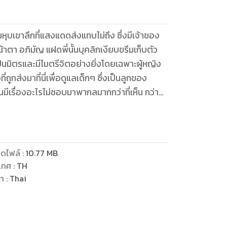
นหุบเขาลึกที่แสงแดดส่งแทบไม่ถึง ซึ่งมีเจ้าของ
้าตา อภิมัญ แฝดพี่นั้นบุคลิกเงียบขรึมเก็บตัว
็นมิตรและมีไมตรีจิตอย่างยิ่งโดยเฉพาะผู้หญิง
ูกส่งมาที่นี่เพื่อดูแลเด็กๆ ซึ่งเป็นลูกของ
มีเรื่องอะไรไม่ชอบมาพากลมากกว่าที่เห็น กว่าจะ
เสธอันใดได้
ดไฟล์
:
10.77
MB
เทศ
:
TH
ษา
:
Thai