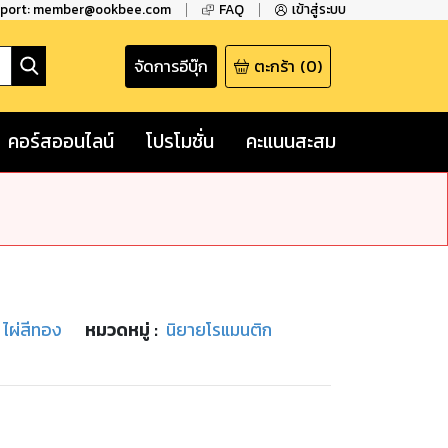
pport: member@ookbee.com
FAQ
เข้าสู่ระบบ
จัดการอีบุ๊ก
ตะกร้า
(
0
)
คอร์สออนไลน์
โปรโมชั่น
คะแนนสะสม
 ไผ่สีทอง
หมวดหมู่
:
นิยายโรแมนติก