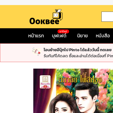
มาใหม่
หน้าแรก
บุฟเฟต์
นิยาย
หนังสือ
โอนย้ายอีบุ๊กไป Pinto ได้แล้ววันนี้ กดเลย
รับทันทีโค้ดลด ซื้อและอ่านได้ต่อเนื่องที่ Pi