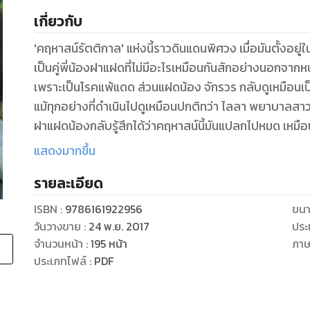
เกี่ยวกับ
'คฤหาสน์รัตติกาล' แห่งนี้ราวดินแดนพิศวง เมื่อมันตั้งอยู่ใ
เป็นคู่พี่น้องฝาแฝดที่ไม่มีอะไรเหมือนกันสักอย่างนอกจากหน
เพราะเป็นโรคแพ้แดด ส่วนแฝดน้อง จักรวร กลับดูเหมือนเป
แม้ทุกอย่างที่ดำเนินไปดูเหมือนปกติทว่า ไลลา พยาบาลสาวที่ถ
ฝาแฝดน้องกลับรู้สึกได้ว่าคฤหาสน์นี้มันแปลกไปหมด เหมือน
ทันรู้หล่อนก็อยู่ในอ้อมแขนบุรุษแห่งรัตติกาลโดยไม่อาจปฏิ
แสดงมากขึ้น
รายละเอียด
ISBN :
9786161922956
ขนา
วันวางขาย
:
24 พ.ย. 2017
ประ
จำนวนหน้า
:
195
หน้า
ภา
ประเภทไฟล์
:
PDF