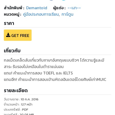
สำนักพิมพ์
:
Demantoid
ผู้แต่ง :
--เงา--
หมวดหมู่
:
คู่มือประกอบการเรียน
,
การ์ตูน
ราคา
GET FREE
เกี่ยวกับ
กลเม็ดเคล็ดลับเกี่ยวกับภาษาอังกฤษแบบชิวๆ ได้ความรู้และมี
สาระ รับรองไม่เหมือนในตำราแน่นอน
แถม! คำแนะนำการสอบ TOEFL และ IELTS
รายละเอียด
วันวางขาย
:
10 ก.ค. 2016
จำนวนหน้า
:
127
หน้า
ประเภทไฟล์
:
PDF
ขนาดไฟล์
:
20.05
MB