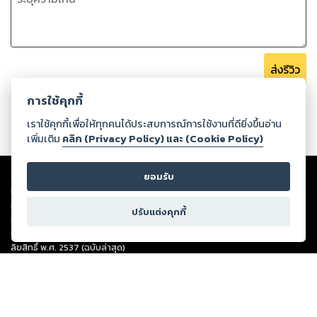
ส่งรีวิว
การใช้คุกกี้
เราใช้คุกกี้เพื่อให้ทุกคนได้ประสบการณ์การใช้งานที่ดียิ่งขึ้นอ่าน
เพิ่มเติม
คลิก (Privacy Policy) และ (Cookie Policy)
Copyright ©
2026
Storylog Co., Ltd. - สตอรี่ล็อกขอสงวนสิทธิ์ไม่รับผิดชอบ
ต่อผลงานหรือเนื้อหาใดที่อัปโหลดผ่านเว็บไซต์และปรากฏว่าละเมิดสิทธิใน
ยอมรับ
ทรัพย์สินทางปัญญาของบุคคลอื่นหรือขัดต่อกฎหมายและศีลธรรม ดังนั้น ผู้อ่าน
ทุกท่านโปรดใช้วิจารณญาณในการกลั่นกรองด้วยตนเอง และหากท่านพบว่าส่วน
ปรับแต่งคุกกี้
หนึ่งส่วนใดขัดต่อกฎหมายและศีลธรรม กรุณาแจ้งมายังบริษัท เพื่อทีมงานจะได้
ดำเนินการในทันที ทั้งนี้ ทางสตอรี่ล็อกขอสงวนลิขสิทธิ์ตามพระราชบัญญัติ
ลิขสิทธิ์ พ.ศ. 2537 (ฉบับล่าสุด)
For support: member@ookbee.com
Version
1.3.17