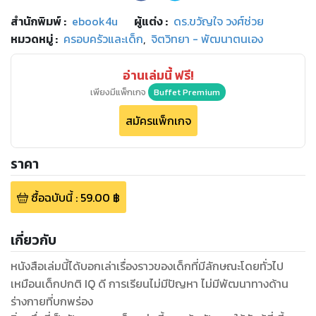
สำนักพิมพ์
:
ebook4u
ผู้แต่ง :
ดร.ขวัญใจ วงศ์ช่วย
หมวดหมู่
:
ครอบครัวและเด็ก
,
จิตวิทยา - พัฒนาตนเอง
อ่านเล่มนี้ ฟรี!
เพียงมีแพ็กเกจ
Buffet Premium
สมัครแพ็กเกจ
ราคา
ซื้อฉบับนี้
:
59.00
฿
เกี่ยวกับ
หนังสือเล่มนี้ได้บอกเล่าเรื่องราวของเด็กที่มีลักษณะโดยทั่วไป
เหมือนเด็กปกติ IQ ดี การเรียนไม่มีปัญหา ไม่มีพัฒนาทางด้าน
ร่างกายที่บกพร่อง