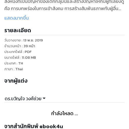
สิ่งหนึ่งที่เป็นปัญหาของเด็กกลุ่มนี้และสร้างปัญหาให้กับผู้ที่เลี้ยงดู
คือ การบกพร่องในการเข้าสังคม การสร้างสัมพันธภาพกับผู้อื่น
การสื่อสารกับคนรอบข้างและการแปลความหมาย
แสดงมากขึ้น
ความผิดปกติเหล่านี้มักจะพบในผู้ที่ได้ขึ้นชื่อว่าเป็นอัจฉริยะของ
รายละเอียด
โลกหลายท่าน เช่น ไอสไตน์ เซอร์ ไอแซก นิวตัน หรือโมสาร์ท
เป็นต้น
วันวางขาย
:
13 พ.ย. 2019
ถ้าคุณรู้สึกว่าลูกของคุณผิดปกติ แต่ดูโดยทั่วไปเหมือนคนปกติ
จำนวนหน้า
:
39
หน้า
และมีความเชี่ยวชาญสูงมากในด้านใดด้านหนึ่ง ไม่แน่ลูกของคุณ
ประเภทไฟล์
:
PDF
ขนาดไฟล์
:
11.08
MB
อาจจะเป็นโรคทางออทิสติกชนิดหนึ่งที่ชื่อว่า ‘แอสเพอร์เกอร์ซินโด
ประเทศ
:
TH
รม’ ทางอยากเรียนรู้มากกว่านี้ ก็รีบเปิดอ่านเลยคะ
ภาษา
:
Thai
จากผู้แต่ง
ดร.ขวัญใจ วงศ์ช่วย
กำลังโหลด ...
จากสำนักพิมพ์ ebook4u