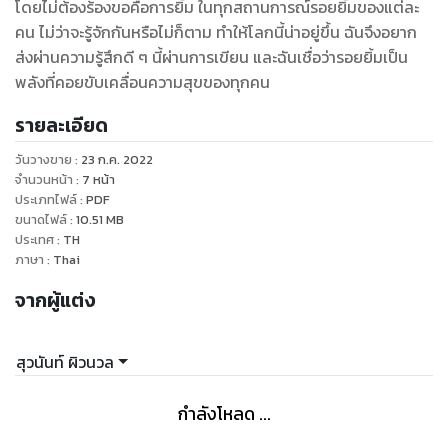
โดยไม่ต้องร้องขอคือการยิ้ม ในทุกสถานการณ์รอยยิ้มของแต่ละ
คน ไม่ว่าจะรู้จักกันหรือไม่ก็ตาม ทำให้โลกนี้น่าอยู่ขึ้น ฉันจึงอยาก
ส่งผ่านความรู้สึกดี ๆ นี้ผ่านการเขียน และฉันเชื่อว่ารอยยิ้มเป็น
พลังที่คอยขับเคลื่อนความสุขของทุกคน
รายละเอียด
วันวางขาย
:
23 ก.ค. 2022
จำนวนหน้า
:
7
หน้า
ประเภทไฟล์
:
PDF
ขนาดไฟล์
:
10.51
MB
ประเทศ
:
TH
ภาษา
:
Thai
จากผู้แต่ง
สุวนันท์ ผิวนวล
กำลังโหลด ...