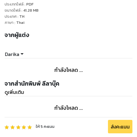
ประเภทไฟล์
:
PDF
มืดเหมือนคืนเดือนแรม ไร้แสงสว่างและคุกรุ่นไปด้วยเพลิงแค้น
ขนาดไฟล์
:
41.28
MB
แสนสวาท
ประเทศ
:
TH
คืนข้างขึ้นกลับกลายหายเป็นคืนข้างแรมที่พิศวาสนั้นร้อนระอุ!"
ภาษา
:
Thai
จากผู้แต่ง
Darika
กำลังโหลด ...
จากสำนักพิมพ์ ลีลาบุ๊ค
ดูเพิ่มเติม
กำลังโหลด ...
ส่งคะแนน
ให้
5
คะแนน