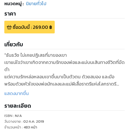
หมวดหมู่
:
นิยายทั่วไป
ราคา
ซื้อฉบับนี้
:
269.00
฿
เกี่ยวกับ
"ธันธวัช ไม่เคยปฏิเสธที่มาของเขา
เขาแน่ใจว่าเขาเกิดจากความรักของพ่อและแม่บนเส้นทางชีวิตที่มืด
ดํา
แต่ความรักหล่อหลอมเขาขึ้นมาเป็นตัวตน ด้วยสมอง และมือ
พร้อมด้วยหัวใจของพ่อนักเลงและแม่ผีเสื้อราตรีแห่งโลกราตรี
ผลักดันให้เขาไปสู่โลกข้างขึ้นของพระจันทร์ผ่องนวลใย
แสดงมากขึ้น
และโชคชะตาพัดพาเขามาพบ เชิญขวัญ เข้ามาโลดแล่นเป็น
รายละเอียด
พระจันทร์ดวงงาม
แต่โชคชะตานั้นกระหน่ำซ้ำเติมเขาจนความดีงามที่มีในชีวิตสูญสิ้น
ISBN :
N/A
ไป
วันวางขาย
:
02 ก.ค. 2019
คงไว้เพียงความมืดดำในหัวไจ...
จำนวนหน้า
:
483
หน้า