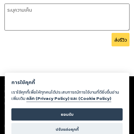
ส่งรีวิว
Copyright ©
2026
Storylog Co., Ltd. - สตอรี่ล็อกขอสงวนสิทธิ์ไม่รับผิดชอบ
การใช้คุกกี้
ต่อผลงานหรือเนื้อหาใดที่อัปโหลดผ่านเว็บไซต์และปรากฏว่าละเมิดสิทธิใน
ทรัพย์สินทางปัญญาของบุคคลอื่นหรือขัดต่อกฎหมายและศีลธรรม ดังนั้น ผู้อ่าน
เราใช้คุกกี้เพื่อให้ทุกคนได้ประสบการณ์การใช้งานที่ดียิ่งขึ้นอ่าน
ทุกท่านโปรดใช้วิจารณญาณในการกลั่นกรองด้วยตนเอง และหากท่านพบว่าส่วน
เพิ่มเติม
คลิก (Privacy Policy) และ (Cookie Policy)
หนึ่งส่วนใดขัดต่อกฎหมายและศีลธรรม กรุณาแจ้งมายังบริษัท เพื่อทีมงานจะได้
ดำเนินการในทันที ทั้งนี้ ทางสตอรี่ล็อกขอสงวนลิขสิทธิ์ตามพระราชบัญญัติ
ยอมรับ
ลิขสิทธิ์ พ.ศ. 2537 (ฉบับล่าสุด)
For support: member@ookbee.com
ปรับแต่งคุกกี้
Version
1.3.17