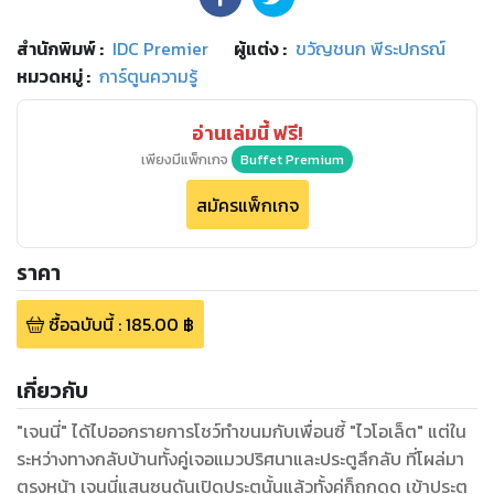
สำนักพิมพ์
:
IDC Premier
ผู้แต่ง :
ขวัญชนก พีระปกรณ์
หมวดหมู่
:
การ์ตูนความรู้
อ่านเล่มนี้ ฟรี!
เพียงมีแพ็กเกจ
Buffet Premium
สมัครแพ็กเกจ
ราคา
ซื้อฉบับนี้
:
185.00
฿
เกี่ยวกับ
"เจนนี่" ได้ไปออกรายการโชว์ทำขนมกับเพื่อนซี้ "ไวโอเล็ต" แต่ใน
ระหว่างทางกลับบ้านทั้งคู่เจอแมวปริศนาและประตูลึกลับ ที่โผล่มา
ตรงหน้า เจนนี่แสนซนดันเปิดประตูนั้นแล้วทั้งคู่ก็ถูกดูด เข้าประตู