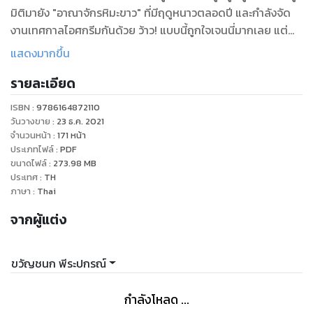
มิติมายัง "อาณาจักรหิมะขาว" ที่มีฤดูหนาวตลอดปี และกำลังจัด
งานเทศกาลไอศกรีมกันด้วย ว้าว! แบบนี้ถูกใจเจนนี่มากเลย แต่
เรื่องไม่ได้มีแค่นั้น ทั้งสองได้พบกับ "เจ้าหญิงไอร่า" พร้อมเรื่องวุ่น
แสดงมากขึ้น
ๆ เมื่อแม่มดบุกอาณาจักรจะยึดครองอำนาจ ทั้งคู่เลยอาสาช่วย
รายละเอียด
อาณาจักรแห่งนี้ เรื่องราวจะเป็นอย่างไรมาติดตามเอาใจช่วยสาว
น้อย Little Chef กันเลยค่ะ
ISBN :
9786164872110
วันวางขาย
:
23 ธ.ค. 2021
จำนวนหน้า
:
171
หน้า
ประเภทไฟล์
:
PDF
ขนาดไฟล์
:
273.98
MB
ประเทศ
:
TH
ภาษา
:
Thai
จากผู้แต่ง
ขวัญชนก พีระปกรณ์
กำลังโหลด ...