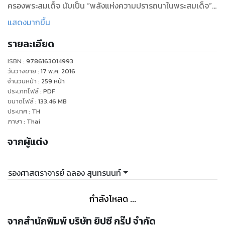
ครองพระสมเด็จ นับเป็น “พลังแห่งความปรารถนาในพระสมเด็จ”
ที่น่าอัศจรรย์อย่างแท้จริง
แสดงมากขึ้น
"
รายละเอียด
ISBN :
9786163014993
วันวางขาย
:
17 พ.ค. 2016
จำนวนหน้า
:
259
หน้า
ประเภทไฟล์
:
PDF
ขนาดไฟล์
:
133.46
MB
ประเทศ
:
TH
ภาษา
:
Thai
จากผู้แต่ง
รองศาสตราจารย์ ฉลอง สุนทรนนท์
กำลังโหลด ...
จากสำนักพิมพ์ บริษัท ยิปซี กรุ๊ป จำกัด