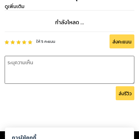
ดูเพิ่มเติม
กำลังโหลด ...
ส่งคะแนน
ให้
5
คะแนน
ส่งรีวิว
Copyright ©
2026
Storylog Co., Ltd. - สตอรี่ล็อกขอสงวนสิทธิ์ไม่รับผิดชอบ
การใช้คุกกี้