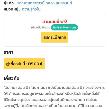
ผู้แต่ง :
รองศาสตราจารย์ ฉลอง สุนทรนนท์
หมวดหมู่
:
ความรู้ทั่วไป
อ่านเล่มนี้ ฟรี!
เพียงมีแพ็กเกจ
Buffet Premium
สมัครแพ็กเกจ
ราคา
ซื้อฉบับนี้
:
135.00
฿
เกี่ยวกับ
"วัน คืน เดือน ปี ที่ผันผ่านมา แม้เนิ่นนานนับเดือน ปี ความต้องการ
ให้ได้ครอบครอบบูชาพระสมเด็จสักองค์หนึ่งหรือสักครั้งหนึ่งใช้
ชีวิตยังคงคุกรุ่นตลบอบอวลอยู่ในมโนนึกของหลายๆ คนโดย
เฉพาะผู้ที่สนใจศึกษาและอยากเป็นเจ้าของอยากได้มีโอกาสครอบ