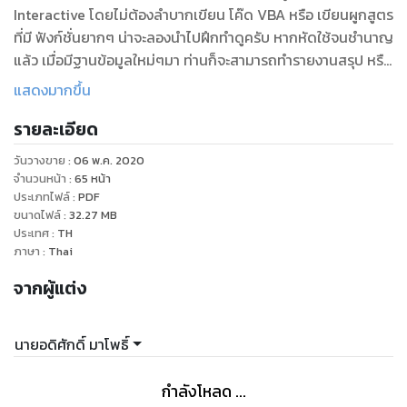
Interactive โดยไม่ต้องลำบากเขียน โค๊ด VBA หรือ เขียนผูกสูตร
ที่มี ฟังก์ชั่นยากๆ น่าจะลองนำไปฝึกทำดูครับ หากหัดใช้จนชำนาญ
แล้ว เมื่อมีฐานข้อมูลใหม่ๆมา ท่านก็จะสามารถทำรายงานสรุป หรือ
ออกแบบรายงานให้ผู้ใช้งานได้นำไปใช้ได้ภายในไม่กี่นาที ย้ำครับว่า
แสดงมากขึ้น
ไม่กี่นาที ซึ่งต่างจากหนังสือ 2 เล่มที่ผ่านมาซึ่งแม้แต่คนที่ใช้ MS
รายละเอียด
Excel จนคล่องแล้วก็อาจใช้เวลาครึ่งค่อนวันเหมือนกัน นอกจากนี้
ยังต้องทดสอบสูตรต่างๆจนแน่ใจแล้วว่าทำงานไม่ผิดพลาด จึงจะ
วันวางขาย
:
06 พ.ค. 2020
นำไปใช้งานได้ อีกอย่าง ผู้เขียนเองอยากนำฟีเจอร์ Slicer ซึ่ง
จำนวนหน้า
:
65
หน้า
คล้ายๆกับมี Combo box หรือ List box ไว้ให้ผู้อ่านรายงานได้ค
ประเภทไฟล์
:
PDF
ขนาดไฟล์
:
32.27
MB
ลิ๊กเลือกสรุปข้อมูลแบบ Interactive ซึ่งผมมองว่าน่าจะอำนวย
ประเทศ
:
TH
ความสะดวกให้กับผู้ที่อ่านรายงานที่เราจัดทำต่อไป
ภาษา
:
Thai
จากผู้แต่ง
นายอดิศักดิ์ มาโพธิ์
กำลังโหลด ...