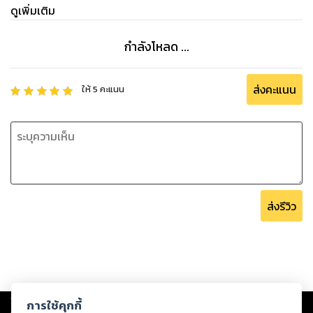
การไม่รู้จักหยุดพัก: เผาผลาญพลังงาน
ดูเพิ่มเติม
การขาดการสนับสนุน: อุปสรรคสู่ความก้าวหน้า
การละเลยสุขภาพ: ฐานรากสู่ความสำเร็จ
กำลังโหลด ...
การละเลยการพัฒนาตนเอง: หยุดนิ่งคือถอยหลัง
กลยุทธ์ที่ผิดพลาด:กลยุทธ์ไม่เหมาะกับตลาด: สูตรสำเร็จรูปไม่มี
จริง
ส่งคะแนน
ให้
5
คะแนน
กลยุทธ์ไม่สอดคล้องกับบุคลิก: ฝืนธรรมชาติ ย่อมพ่ายแพ้
กลยุทธ์ที่ผ่านการทดสอบ: บทพิสูจน์ความสำเร็จ
กลยุทธ์ที่ปรับเปลี่ยนตามสถานการณ์: ยืดหยุ่น รับมือทุกความ
ท้าทาย
กลยุทธ์ที่เน้นอารมณ์: สูตรสู่หายนะ
กลยุทธ์ที่ขาดการจัดการความเสี่ยง: เสี่ยงเกินไป ย่อมล้มเหลว
ส่งรีวิว
หนังสือเล่มนี้ เปรียบเสมือน เข็มทิศ นำทางคุณสู่ ความสำเร็จ
เตรียมตัวให้พร้อม สำหรับการเดินทางครั้งนี้ควบคุมจิตใจ พัฒนา
กลยุทธ์
พิชิตตลาดการเงินและสัมผัสกับชัยชนะที่รออยู่เบื้องหน้า ขอให้โชค
ดี!
Copyright ©
2026
Storylog Co., Ltd. - สตอรี่ล็อกขอสงวนสิทธิ์ไม่รับผิดชอบ
การใช้คุกกี้
ต่อผลงานหรือเนื้อหาใดที่อัปโหลดผ่านเว็บไซต์และปรากฏว่าละเมิดสิทธิใน