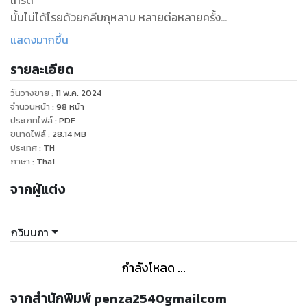
เทรด
นั้นไม่ได้โรยด้วยกลีบกุหลาบ หลายต่อหลายครั้ง
นักลงทุนต้องเผชิญกับ อุปสรรค มากมาย ทั้งจาก ภายในจิตใจ
แสดงมากขึ้น
และ ปัจจัยภายนอก
รายละเอียด
หนังสือเล่มนี้ มุ่งมั่นที่จะช่วยคุณ เอาชนะ อุปสรรคเหล่านี้
วันวางขาย
:
11 พ.ค. 2024
และนำพาคุณไปสู่ ความสำเร็จ ในตลาดการเงิน
จำนวนหน้า
:
98
หน้า
ประเภทไฟล์
:
PDF
ขนาดไฟล์
:
28.14
MB
ภายในเล่มนี้ คุณจะได้ค้นพบ:
ประเทศ
:
TH
ภาษา
:
Thai
ศัตรูร้ายภายในจิตใจ:ความกลัวและความโลภ:
จากผู้แต่ง
การขาดวินัย: แนวทางสู่ความพ่ายแพ้
ความรู้ที่ไม่เพียงพอ: อาวุธสำคัญสู่ชัยชนะ
ความอดทน: กุญแจสู่ความสำเร็จระยะยาว
กวินนภา
การจัดการความเสี่ยง: ป้องกันความสูญเสีย
การเปรียบเทียบกับผู้อื่น: กับดักสู่ความทุกข์
กำลังโหลด ...
สัญญาณเท็จ: หลอกลวงนักลงทุน
การไม่ยอมรับความพ่ายแพ้: บทเรียนราคาแพง
จากสำนักพิมพ์ penza2540gmailcom