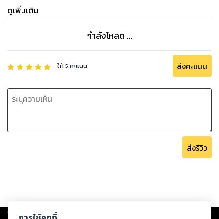
การตรวจ CT scan 26
ดูเพิ่มเติม
การรักษาโรคของต่อมไทรอยด์ทำงานน้อยเกินไป 27
การผ่าตัดต่อมไทรอยด์ 27
กำลังโหลด ...
การรักษาด้วยยา 28
อาหารเสริมสำหรับรักษาโรคของต่อมไทรอยด์ 29
อาหารที่จำเป็นสำหรับผู้ป่วยที่ต่อมไทรอยด์ทำงานน้อยกว่าปกติ
ส่งคะแนน
ให้
5
คะแนน
30
อาหารที่มีไอโอดีนสูง 30
สังกะสี 32
ทองแดง 33
ธาตุเหล็ก 34
วิตามินบี 35
ส่งรีวิว
สารต้านอนุมูลอิสระ 36
คำแนะนำการรับประทานอาหารและอาหารเสริม 37
Copyright ©
2026
Storylog Co., Ltd. - สตอรี่ล็อกขอสงวนสิทธิ์ไม่รับผิดชอบ
การใช้คุกกี้