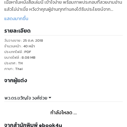
เนื้อหาในหนังสือเล่มนี้ เข้าใจง่าย พร้อมภาพประกอบที่สวยงามอ่าน
แล้วไม่น่าเบื่อ หวังว่าคุณผู้อ่านทุกท่านคงได้รับประโยชน์จาก
หนังสือเล่มนี้กันนะคะ
แสดงมากขึ้น
สารบัญ
รายละเอียด
ตำแหน่งของต่อมไทรอยด์ในร่างกาย 5
หน้าที่ของต่อมไทรอยด์ 6
วันวางขาย
:
25 ต.ค. 2018
ไทรอยด์ฮอรโมนชนิดต่างๆ 7
จำนวนหน้า
:
40
หน้า
การหลั่งฮอร์โมนที่ผิดปกติของต่อมไทรอยด์ 8
ประเภทไฟล์
:
PDF
ขนาดไฟล์
:
8.08
MB
ภาวะไทรอยด์ฮอร์โมนต่ำ (Hypothyroidism) 9
ประเทศ
:
TH
สาเหตุของการเกิดภาวะไทรอยด์ฮอร์โมนต่ำ 10
ภาษา
:
Thai
โรคที่เกิดจากการผลิตไทรอยด์ฮอร์โมน 14
จากผู้แต่ง
น้อยกว่าปกติ 14
อาการแสดงของต่อมไทรอยด์ที่น้อยเกินไป 16
การวินิจฉัยโรคของต่อมไทรอยด์ 20
พว.ดร.ขวัญใจ วงศ์ช่วย
การตรวจเลือด 21
การสแกนต่อมไทรอยด์ (Nuclear thyroid scan) 23
กำลังโหลด ...
อัลตราซาวด์ต่อมไทรอยด์ 24
การเจาะดูดเนื้อเยื่อต่อมไทรอยด์ไปตรวจ 25
จากสำนักพิมพ์ ebook4u