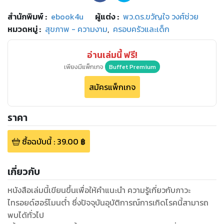
สำนักพิมพ์
:
ebook4u
ผู้แต่ง :
พว.ดร.ขวัญใจ วงศ์ช่วย
หมวดหมู่
:
สุขภาพ - ความงาม
,
ครอบครัวและเด็ก
อ่านเล่มนี้ ฟรี!
เพียงมีแพ็กเกจ
Buffet Premium
สมัครแพ็กเกจ
ราคา
ซื้อฉบับนี้
:
39.00
฿
เกี่ยวกับ
หนังสือเล่มนี้เขียนขึ้นเพื่อให้คำแนะนำ ความรู้เกี่ยวกับภาวะ
ไทรอยด์ฮอร์โมนต่ำ ซึ่งปัจจุบันอุบัติการณ์การเกิดโรคนี้สามารถ
พบได้ทั่วไป