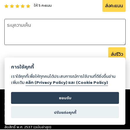
ส่งคะแนน
ให้
5
คะแนน
ส่งรีวิว
การใช้คุกกี้
เราใช้คุกกี้เพื่อให้ทุกคนได้ประสบการณ์การใช้งานที่ดียิ่งขึ้นอ่าน
เพิ่มเติม
คลิก (Privacy Policy) และ (Cookie Policy)
Copyright ©
2026
Storylog Co., Ltd. - สตอรี่ล็อกขอสงวนสิทธิ์ไม่รับผิดชอบ
ต่อผลงานหรือเนื้อหาใดที่อัปโหลดผ่านเว็บไซต์และปรากฏว่าละเมิดสิทธิใน
ยอมรับ
ทรัพย์สินทางปัญญาของบุคคลอื่นหรือขัดต่อกฎหมายและศีลธรรม ดังนั้น ผู้อ่าน
ทุกท่านโปรดใช้วิจารณญาณในการกลั่นกรองด้วยตนเอง และหากท่านพบว่าส่วน
ปรับแต่งคุกกี้
หนึ่งส่วนใดขัดต่อกฎหมายและศีลธรรม กรุณาแจ้งมายังบริษัท เพื่อทีมงานจะได้
ดำเนินการในทันที ทั้งนี้ ทางสตอรี่ล็อกขอสงวนลิขสิทธิ์ตามพระราชบัญญัติ
ลิขสิทธิ์ พ.ศ. 2537 (ฉบับล่าสุด)