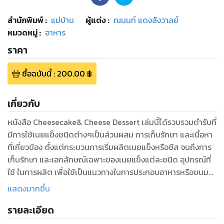
สำนักพิมพ์
:
แม่บ้าน
ผู้แต่ง :
ณนนท์ แดงสังวาลย์
หมวดหมู่
:
อาหาร
ราคา
ซื้อฉบับนี้
:
200.00
฿
เกี่ยวกับ
หนังสือ Cheesecake& Cheese Dessert เล่มนี้ได้รวบรวมตํารับที่
มีการใช้เนยแข็งชนิดต่างๆเป็นส่วนผสม การเก็บรักษา และเนื้อหา
ที่เกี่ยวข้อง ตั้งแต่กระบวนการเริ่มผลิตเนยแข็งหรือชีส จนถึงการ
เก็บรักษา และเอกลักษณ์เฉพาะของเนยแข็งแต่ละชนิด อุปกรณ์ที่
ใช้ ในการผลิต เพื่อใช้เป็นแนวทางในการประกอบอาหารหรือขนม
อบเพื่อนําไปใช้ในชีวิตประจําวัน หรือผลิตเป็นอาชีพเพื่อเสริมราย
แสดงมากขึ้น
ได้
รายละเอียด