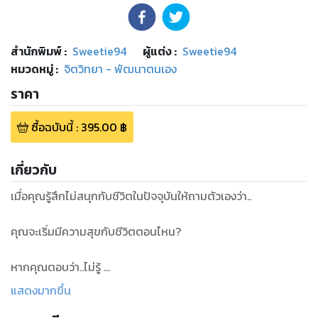
สำนักพิมพ์
:
Sweetie94
ผู้แต่ง :
Sweetie94
หมวดหมู่
:
จิตวิทยา - พัฒนาตนเอง
ราคา
ซื้อฉบับนี้
:
395.00
฿
เกี่ยวกับ
เมื่อคุณรู้สึกไม่สนุกกับชีวิตในปัจจุบันให้ถามตัวเองว่า..
คุณจะเริ่มมีความสุขกับชีวิตตอนไหน?
หากคุณตอบว่า..ไม่รู้
นั่นแสดงว่าคุณกำลังใช้ชีวิตอย่างไม่มีเป้าหมายที่แท้จริง
แสดงมากขึ้น