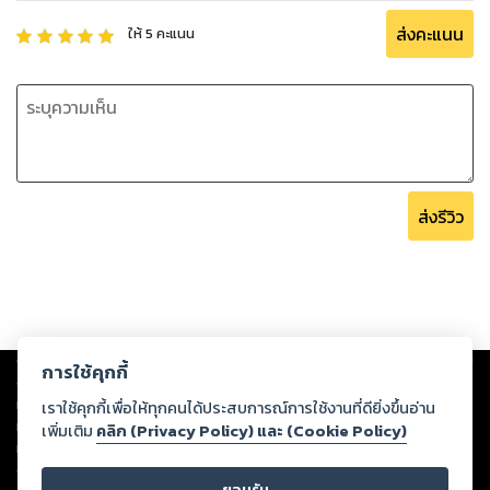
ส่งคะแนน
ให้
5
คะแนน
ส่งรีวิว
Copyright ©
2026
Storylog Co., Ltd. - สตอรี่ล็อกขอสงวนสิทธิ์ไม่รับผิดชอบ
การใช้คุกกี้
ต่อผลงานหรือเนื้อหาใดที่อัปโหลดผ่านเว็บไซต์และปรากฏว่าละเมิดสิทธิใน
ทรัพย์สินทางปัญญาของบุคคลอื่นหรือขัดต่อกฎหมายและศีลธรรม ดังนั้น ผู้อ่าน
เราใช้คุกกี้เพื่อให้ทุกคนได้ประสบการณ์การใช้งานที่ดียิ่งขึ้นอ่าน
ทุกท่านโปรดใช้วิจารณญาณในการกลั่นกรองด้วยตนเอง และหากท่านพบว่าส่วน
เพิ่มเติม
คลิก (Privacy Policy) และ (Cookie Policy)
หนึ่งส่วนใดขัดต่อกฎหมายและศีลธรรม กรุณาแจ้งมายังบริษัท เพื่อทีมงานจะได้
ดำเนินการในทันที ทั้งนี้ ทางสตอรี่ล็อกขอสงวนลิขสิทธิ์ตามพระราชบัญญัติ
ยอมรับ