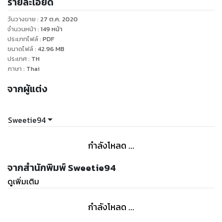
รายละเอียด
วันวางขาย
:
27 ต.ค. 2020
ตอนนี้
จำนวนหน้า
:
149
หน้า
คือเวลาที่คุณกำลังค้นพบในสิ่งที่รัก
ประเภทไฟล์
:
PDF
ขนาดไฟล์
:
42.96
MB
ประเทศ
:
TH
ภาษา
:
Thai
จากผู้แต่ง
Ep.7 สู่ความสำเร็จในชีวิตแบบBeyond Now อุบายเอาชนะใจตัว
เองวิธีแบบWin-Win ให้ความรักนำทางคุณไปสู่จุดหมายอย่างมี
ความสุข สัมผัสพลัง Power Mind ในตัวคุณกับชีวิตที่เหนือความ
Sweetie94
คาดคิด ต้องอ่านจากเล่มนี้เท่านั้น!
กำลังโหลด ...
จากสำนักพิมพ์ Sweetie94
ดูเพิ่มเติม
กำลังโหลด ...