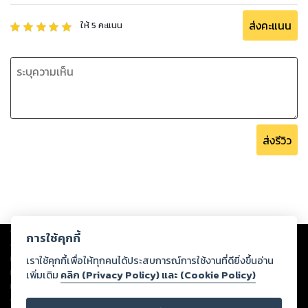
ส่งคะแนน
ให้
5
คะแนน
ส่งรีวิว
Copyright ©
2026
Storylog Co., Ltd. - สตอรี่ล็อกขอสงวนสิทธิ์ไม่รับผิดชอบ
การใช้คุกกี้
ต่อผลงานหรือเนื้อหาใดที่อัปโหลดผ่านเว็บไซต์และปรากฏว่าละเมิดสิทธิใน
ทรัพย์สินทางปัญญาของบุคคลอื่นหรือขัดต่อกฎหมายและศีลธรรม ดังนั้น ผู้อ่าน
เราใช้คุกกี้เพื่อให้ทุกคนได้ประสบการณ์การใช้งานที่ดียิ่งขึ้นอ่าน
ทุกท่านโปรดใช้วิจารณญาณในการกลั่นกรองด้วยตนเอง และหากท่านพบว่าส่วน
เพิ่มเติม
คลิก (Privacy Policy) และ (Cookie Policy)
หนึ่งส่วนใดขัดต่อกฎหมายและศีลธรรม กรุณาแจ้งมายังบริษัท เพื่อทีมงานจะได้
ดำเนินการในทันที ทั้งนี้ ทางสตอรี่ล็อกขอสงวนลิขสิทธิ์ตามพระราชบัญญัติ