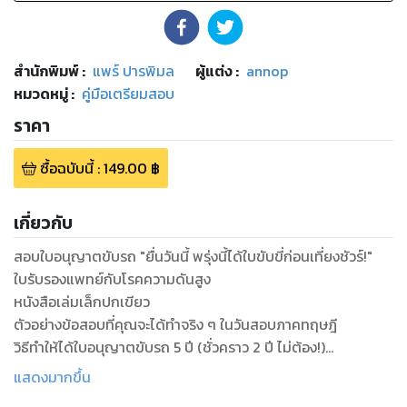
สำนักพิมพ์
:
แพร์ ปารพิมล
ผู้แต่ง :
annop
หมวดหมู่
:
คู่มือเตรียมสอบ
ราคา
ซื้อฉบับนี้
:
149.00
฿
เกี่ยวกับ
สอบใบอนุญาตขับรถ "ยื่นวันนี้ พรุ่งนี้ได้ใบขับขี่ก่อนเที่ยงชัวร์!"
ใบรับรองแพทย์กับโรคความดันสูง
หนังสือเล่มเล็กปกเขียว
ตัวอย่างข้อสอบที่คุณจะได้ทำจริง ๆ ในวันสอบภาคทฤษฎี
วิธีทำให้ได้ใบอนุญาตขับรถ 5 ปี (ชั่วคราว 2 ปี ไม่ต้อง!)
เทคนิคการขับรถจักรยานยนต์และรถยนต์ในวันสอบภาคปฏิบัติ
แสดงมากขึ้น
การออกตัวรถจักรยานยนต์ การหมุนพวงมาลัย การวางตำแหน่ง