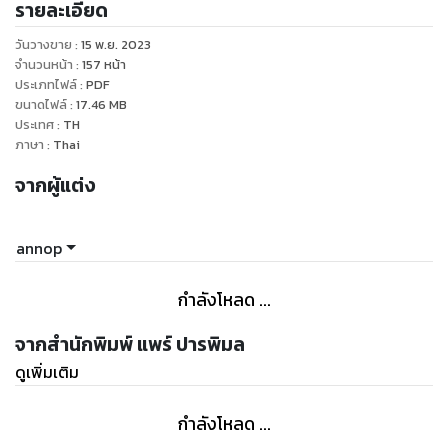
รายละเอียด
ล้อ การนึกภาพลำตัวรถ บอกหมด! วิธีที่จะทำให้คุณสอบรอบเดียว
ผ่าน
วันวางขาย
:
15 พ.ย. 2023
จัดทรงผม แต่งหน้า ก่อนยื่นใบเสร็จที่ห้องถ่ายรูป
จำนวนหน้า
:
157
หน้า
อย่าลืมเป่าใบขับขี่ก่อนที่จะเสียบเข้ากระเป๋า (ของใหม่ มันร้อน)
ประเภทไฟล์
:
PDF
ขนาดไฟล์
:
17.46
MB
(หนังสือเล่มนี้สร้างจากเรื่องจริง)
ประเทศ
:
TH
ภาษา
:
Thai
จากผู้แต่ง
annop
กำลังโหลด ...
จากสำนักพิมพ์ แพร์ ปารพิมล
ดูเพิ่มเติม
กำลังโหลด ...