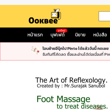
มาใหม่
หน้าแรก
บุฟเฟต์
นิยาย
หนังสือ
โอนย้ายอีบุ๊กไป Pinto ได้แล้ววันนี้ กดเลย
รับทันทีโค้ดลด ซื้อและอ่านได้ต่อเนื่องที่ Pi