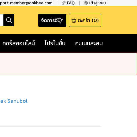
pport: member@ookbee.com
FAQ
เข้าสู่ระบบ
จัดการอีบุ๊ก
ตะกร้า
(
0
)
คอร์สออนไลน์
โปรโมชั่น
คะแนนสะสม
jak Sanubol