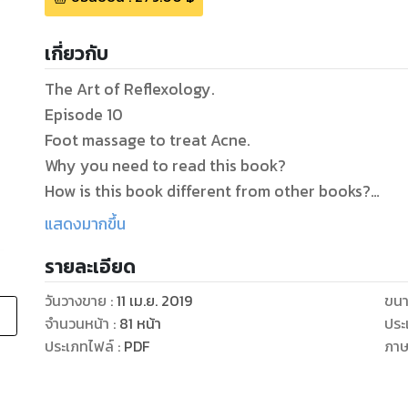
เกี่ยวกับ
The Art of Reflexology.
Episode 10
Foot massage to treat Acne.
Why you need to read this book?
How is this book different from other books?
What will you get from this book?
แสดงมากขึ้น
If you have symptoms of this disease.
รายละเอียด
You are searching for a natural treatment method
You are treated with modern medicine, but the s
วันวางขาย
:
11 เม.ย. 2019
ขนา
You don't want to eat medicine.
จำนวนหน้า
:
81
หน้า
ประ
You are looking for new ways to treat diseases.
ประเภทไฟล์
:
PDF
ภา
Simple, convenient and safe treatment methods.
This book is like a small lamp that will guide you o