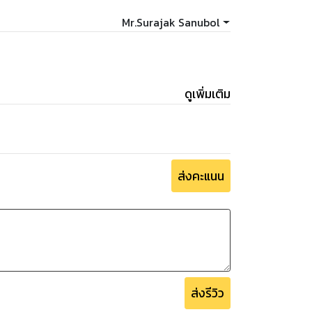
the human body.
Mr.Surajak Sanubol
an blend together perfectly.
you.
 may not be able to help you.
ดูเพิ่มเติม
mation about reflexology therapy.
ts for you.
ส่งคะแนน
ogy to treat your disease.
ส่งรีวิว