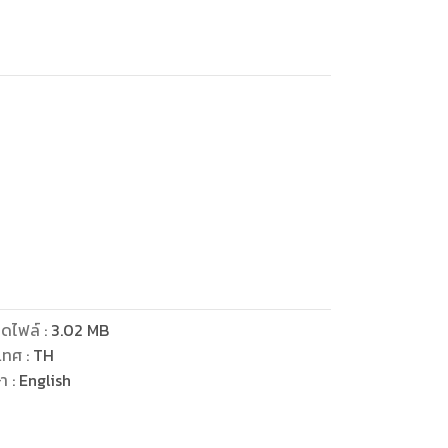
.
ymptoms are not improved.
ดไฟล์
:
3.02
MB
เทศ
:
TH
ษา
:
English
ut of a dark cave.