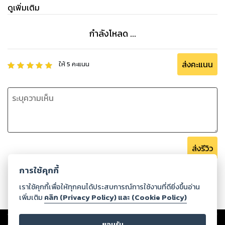
“เปล่า!”
ดูเพิ่มเติม
กำลังโหลด ...
ส่งคะแนน
ให้
5
คะแนน
ส่งรีวิว
การใช้คุกกี้
เราใช้คุกกี้เพื่อให้ทุกคนได้ประสบการณ์การใช้งานที่ดียิ่งขึ้นอ่าน
เพิ่มเติม
คลิก (Privacy Policy) และ (Cookie Policy)
Copyright ©
2026
Storylog Co., Ltd. - สตอรี่ล็อกขอสงวนสิทธิ์ไม่รับผิดชอบ
ต่อผลงานหรือเนื้อหาใดที่อัปโหลดผ่านเว็บไซต์และปรากฏว่าละเมิดสิทธิใน
ยอมรับ