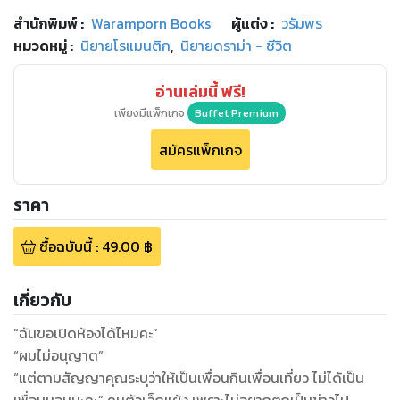
สำนักพิมพ์
:
Waramporn Books
ผู้แต่ง :
วรัมพร
หมวดหมู่
:
นิยายโรแมนติก
,
นิยายดราม่า - ชีวิต
อ่านเล่มนี้ ฟรี!
เพียงมีแพ็กเกจ
Buffet Premium
สมัครแพ็กเกจ
ราคา
ซื้อฉบับนี้
:
49.00
฿
เกี่ยวกับ
“ฉันขอเปิดห้องได้ไหมคะ”
“ผมไม่อนุญาต”
“แต่ตามสัญญาคุณระบุว่าให้เป็นเพื่อนกินเพื่อนเที่ยว ไม่ได้เป็น