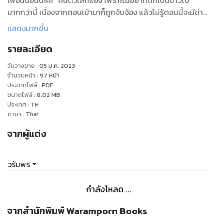
เพื่อนนอนนะคะ” คนตัวเล็กแย้ง เพราะไม่อยากตกเป็นข่าวไป
มากกว่านี้ เนื่องจากตอนเข้ามาก็ถูกจับจ้อง แล้วไม่รู้ตอนนี้จะมีข่าว
อะไรออกไปหรือยัง ในเมื่อมีคนเห็นว่าพระเอกหนุ่มพาเธอเข้าพักที่
แสดงมากขึ้น
โรงแรม
รายละเอียด
“งั้นก็เพิ่มข้อนี้ไปอีกข้อ”
“ไม่นะ!”
วันวางขาย
:
05 ม.ค. 2023
“ทำไมล่ะ”
จำนวนหน้า
:
97
หน้า
“ก็ฉะ...ฉันไม่อยากเป็นเพื่อนนอนร่วมห้องกับคุณ” ธัญติญาแย้ง
ประเภทไฟล์
:
PDF
ขนาดไฟล์
:
8.02
MB
แต่เหมือนไม่แน่ใจกับคำโต้แย้งของตัวเองน้ำเสียงที่แย้งออกไปเลย
ประเทศ
:
TH
ติดๆ ขัดๆ
ภาษา
:
Thai
“เหตุผล?”
จากผู้แต่ง
“ก็ไม่อยากไง”
นราวิชญ์ยิ้มขำให้กับเหตุผลคนตัวเล็ก
“ขำอะไรของคุณ”
วรัมพร
“ก็ขำเหตุผลของคุณไง ว่าแต่ทำไมไม่อยากล่ะ แล้วคุณไม่รู้หรือไง
ว่ามีผู้หญิงหลายคนอยากอยู่ร่วมห้องกับผม”
กำลังโหลด ...
“แต่ไม่ใช่ฉันแน่นอน”
“กลัวผมหรือไง”
จากสำนักพิมพ์ Waramporn Books