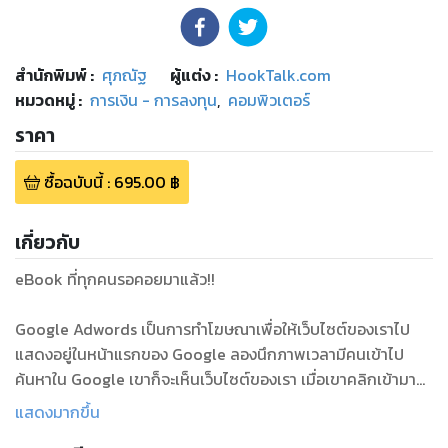
สำนักพิมพ์
:
ศุภณัฐ
ผู้แต่ง :
HookTalk.com
หมวดหมู่
:
การเงิน - การลงทุน
,
คอมพิวเตอร์
ราคา
ซื้อฉบับนี้
:
695.00
฿
เกี่ยวกับ
eBook ที่ทุกคนรอคอยมาแล้ว!!
Google Adwords เป็นการทำโฆษณาเพื่อให้เว็บไซต์ของเราไป
แสดงอยู่ในหน้าแรกของ Google ลองนึกภาพเวลามีคนเข้าไป
ค้นหาใน Google เขาก็จะเห็นเว็บไซต์ของเรา เมื่อเขาคลิกเข้ามาที่
เว็บไซต์ของเราแล้วก็มีโอกาสที่จะซื้อสินค้าได้มาก Google
แสดงมากขึ้น
Adwords เป็นช่องทำโฆษณาท่ีฮิตที่สุดไม่ว่าจะเป็นบริษัทขนาด