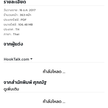
รายละเอียด
ใหญ่หรือขนาดเล็กหรือแม้กระทั่งพ่อค้าแม่ค้าออนไลน์ทั่วโลก
วันวางขาย
:
16 ธ.ค. 2017
เราสามารถกำหนดคำค้นหา (Keyword) ได้ว่าจะให้โฆษณาแสดง
จำนวนหน้า
:
363
หน้า
เฉพาะเมื่อมีการค้นหาด้วย Keyword ที่เราต้องการตัวอย่างเช่น ถ้า
ประเภทไฟล์
:
PDF
ขนาดไฟล์
:
106.48
MB
เราขายสินค้า จักรยานออกกำลังกาย เราสามารถกำหนดให้
ประเทศ
:
TH
โฆษณาแสดงกับคนที่ค้นหาคำว่า "จักรยานออกกำลังกาย",
ภาษา
:
Thai
"จักรยานไฟฟ้า", "จักรยานปั่นในบ้าน" และ Keyword อื่นๆที่เกี่ยว
จากผู้แต่ง
กับสินค้าของเราได้ ทำให้เราไม่ต้องเสียเงินไปมากมายกับการ
แสดงโฆษณาไปยังคนที่ไม่ใช่กลุ่มเป้าหมายของเรา
HookTalk.com
และอีกหนึ่งข้อดีสุดๆของ Google Adwords คือมันเป็นช่อง
ทางการทำโฆษณาที่มีราคาประหยัดมากๆ เราจะจ่ายเงินเฉพาะเมื่อมี
กำลังโหลด ...
คนคลิกที่โฆษณาของเราเท่านั้น ถ้าโฆษณาแสดงแต่ไม่มีคนคลิก
เราก็ไม่จำเป็นต้องจ่ายเงิน ทำให้เกิดความประหยัดและความคุ้มค่า
จากสำนักพิมพ์ ศุภณัฐ
เป็นอย่างมาก
ดูเพิ่มเติม
จากประสบการณ์ของผม Google Adwords เป็นช่องทางทำการ
กำลังโหลด ...
ตลาดที่ให้ผลลัพธ์ที่ดีเกือบที่สุด (รองจาก SEO) ถ้ามองในมุมสร้าง