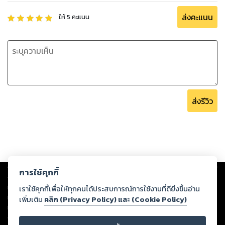
ยอดขายผมคิดว่าดีกว่า Marketing channel เกือบทุกตัวใน
ตลาด แต่ในเมืองไทยคนใช้กันน้อยเพราะมันหัดเองยาก ไปจ้างทำก็
ส่งคะแนน
ให้
5
คะแนน
โดนเรียกราคาซะแพง
ถ้าให้พูดถึง eBook เล่มนี้สั้นๆคือ “อยากให้อ่าน” ถ้าคุณพลาด
เล่มๆอื่นๆของ Hooktalk นั่นไม่เป็นไร แต่คุณจะพลาดเล่มนี้ไม่ได้
ผมหยุดงานหลายๆอย่างมาเขียน eBook เล่มนี้และคิดว่ามัน
สมบูรณ์แบบมากๆสำหรับคนอยากเรียนรู้การใช้ Adwords
ส่งรีวิว
ปล. เนื้อหาอัพเดตล่าสุด ใช้ Interface ใหม่ของ Google
Adwords ในการสอน
### ทำไมต้องอ่าน eBook เล่มนี้ ###
• สำหรับมือใหม่หัดทำโฆษณาใน Adwords ด้วยตัวเอง แต่ไม่อยาก
Copyright ©
2026
Storylog Co., Ltd. - สตอรี่ล็อกขอสงวนสิทธิ์ไม่รับผิดชอบ
การใช้คุกกี้
ต่อผลงานหรือเนื้อหาใดที่อัปโหลดผ่านเว็บไซต์และปรากฏว่าละเมิดสิทธิใน
ไปลงเรียนคอร์สแพงๆ
ทรัพย์สินทางปัญญาของบุคคลอื่นหรือขัดต่อกฎหมายและศีลธรรม ดังนั้น ผู้อ่าน
เราใช้คุกกี้เพื่อให้ทุกคนได้ประสบการณ์การใช้งานที่ดียิ่งขึ้นอ่าน
• เนื้อหาครอบคลุมทั้งหมดที่จำเป็นต้องรู้สำหรับโฆษณา Adwords
ทุกท่านโปรดใช้วิจารณญาณในการกลั่นกรองด้วยตนเอง และหากท่านพบว่าส่วน
เพิ่มเติม
คลิก (Privacy Policy) และ (Cookie Policy)
แล้ว อ่านเล่มเดียวจบ!
หนึ่งส่วนใดขัดต่อกฎหมายและศีลธรรม กรุณาแจ้งมายังบริษัท เพื่อทีมงานจะได้
• แชร์เทคนิคที่มาจากประสบการณ์จริงๆ สิ่งที่ได้จากการทำงาน
ดำเนินการในทันที ทั้งนี้ ทางสตอรี่ล็อกขอสงวนลิขสิทธิ์ตามพระราชบัญญัติ