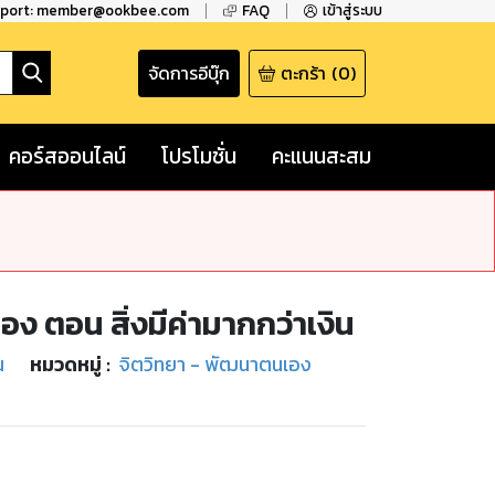
pport: member@ookbee.com
FAQ
เข้าสู่ระบบ
จัดการอีบุ๊ก
ตะกร้า
(
0
)
คอร์สออนไลน์
โปรโมชั่น
คะแนนสะสม
 ตอน สิ่งมีค่ามากกว่าเงิน
ณ
หมวดหมู่
:
จิตวิทยา - พัฒนาตนเอง