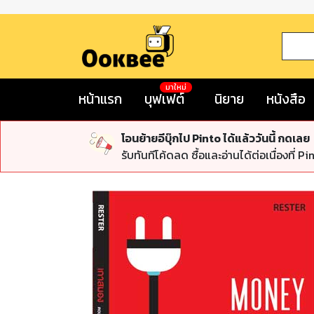
มาใหม่
หน้าแรก
บุฟเฟต์
นิยาย
หนังสือ
โอนย้ายอีบุ๊กไป Pinto ได้แล้ววันนี้ กดเลย
รับทันทีโค้ดลด ซื้อและอ่านได้ต่อเนื่องที่ Pi