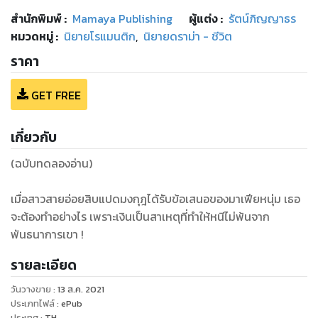
สำนักพิมพ์
:
Mamaya Publishing
ผู้แต่ง :
รัตน์ภิญญาธร
หมวดหมู่
:
นิยายโรแมนติก
,
นิยายดราม่า - ชีวิต
ราคา
GET FREE
เกี่ยวกับ
(ฉบับทดลองอ่าน)
เมื่อสาวสายอ่อยสิบแปดมงกุฎได้รับข้อเสนอของมาเฟียหนุ่ม เธอ
จะต้องทำอย่างไร เพราะเงินเป็นสาเหตุที่ทำให้หนีไม่พ้นจาก
พันธนาการเขา !
รายละเอียด
วันวางขาย
:
13 ส.ค. 2021
ประเภทไฟล์
:
ePub
ประเทศ
:
TH