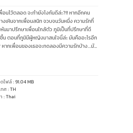
ื่อนไว้ตลอด จะทำยังไงกันดีล่ะ?!! หากอีกคน
่างเหินจากเพื่อนสนิท จวบจนวันหนึ่ง ความรักที่
มาปรึกษาเพื่อนใกล้ตัว ภูมิเป็นที่ปรึกษาที่ดี
ดขึ้น ตอนที่ภูมิมีผู้หญิงมาสนใจนี่ล่ะ มันคืออะไรอีก
? หากเพื่อนของเธอจะทดลองมีความรักบ้าง...มัน
งหรอกนะ แต่มันเป็นเพราะเธอ...รัก เพื่อนที่ยัง
ี่เกิดขึ้น ครั้นจะบอกภูมิตรงๆ เธอก็กลัวว่าความ
ชีวิต หวานตาแน่ใจ...เธอคงเฟลไปตลอดชีวิต
เริ่มต้นขึ้นในชีวิตภูมิ การดึงผู้หญิงอีกคนเข้า
ดไฟล์
:
91.04
MB
นสนิท เปลี่ยนแปลงความเป็นเธอในร้านกาแฟที่เธอ
เทศ
:
TH
เพื่อนของเธอให้ความร่วมมือเสียด้วย หวานตา
ษา
:
Thai
แล้ว เธอเลยรีบมูฟออนออกมาจากจุดที่เคยอยู่
องเขา