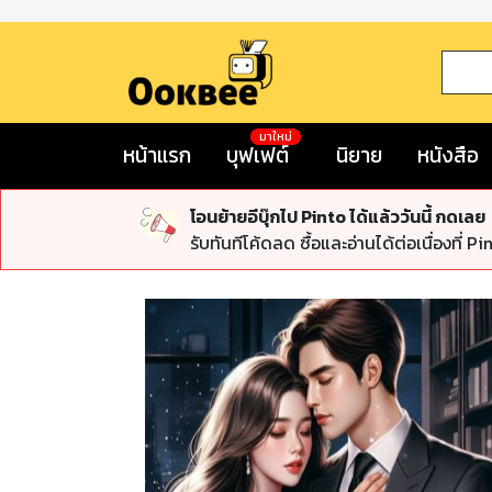
มาใหม่
หน้าแรก
บุฟเฟต์
นิยาย
หนังสือ
โอนย้ายอีบุ๊กไป Pinto ได้แล้ววันนี้ กดเลย
รับทันทีโค้ดลด ซื้อและอ่านได้ต่อเนื่องที่ Pi