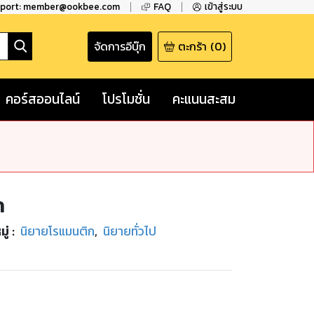
pport: member@ookbee.com
FAQ
เข้าสู่ระบบ
จัดการอีบุ๊ก
ตะกร้า
(
0
)
คอร์สออนไลน์
โปรโมชั่น
คะแนนสะสม
ก
ู่
:
นิยายโรแมนติก
,
นิยายทั่วไป