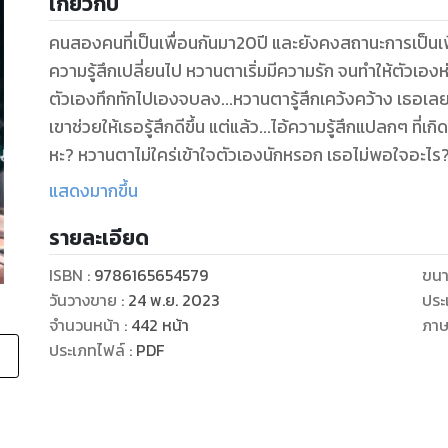
เกี่ยวกับ
คนสองคนที่เป็นเพื่อนกันมา20ปี และยังคงสถานะการเป็นเพ
ความรู้สึกเปลี่ยนไป หวานตาเริ่มมีความรัก จนทำให้ตัวเองห
ตัวเองทึกทักไปเองจบลง...หวานตารู้สึกเคว้งคว้าง เธอเลยหัน
เขาช่วยให้เธอรู้สึกดีขึ้น แต่แล้ว...ไอ้ความรู้สึกแปลกๆ ที่เกิ
หะ? หวานตาไม่ใคร่เข้าใจตัวเองนักหรอก เธอไม่พอใจอะไร
ไม่ใช่เพราะเธอแอนตี้ความรู้สึกแบบนั้นเพราะตัวเองไม่สมหวั
แสดงมากขึ้น
คงเป็นเพื่อนอยู่นั่นเอง เธอจะจัดการอย่างไรกับความรู้สึกท
รายละเอียด
เป็นเพื่อนที่มีมายาวนานจะจบลง หากในอนาคต ไม่มีภูมิใน
เหมือนกัน อาจจะเป็นเพราะความหวังดีของบิดา เรื่องแย่ๆ เลย
ISBN :
9786165654579
ขนา
มาในชีวิต เพื่อให้หวานตาสะดุดใจ ผู้หญิงคนใหม่ของเพื่อ
วันวางขาย
:
24 พ.ย. 2023
ประ
สิงสถิตอยู่ ผู้หญิงคนนั้นเปลี่ยนความชอบของเธอ โดยที่
จำนวนหน้า
:
442
หน้า
ภา
เสียเซลฟ์ เธอไม่ใช่คนสำคัญอันดับหนึ่งของภูมิอีกต่อไป
ประเภทไฟล์
:
PDF
ประจำ เธอไม่อยากเป็นแค่เพื่อน...แต่อยากเป็นคนสำคัญข