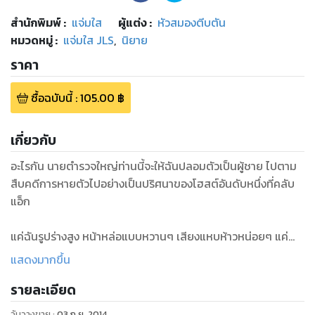
สำนักพิมพ์
:
แจ่มใส
ผู้แต่ง :
หัวสมองตีบตัน
หมวดหมู่
:
แจ่มใส JLS
,
นิยาย
ราคา
ซื้อฉบับนี้
:
105.00
฿
เกี่ยวกับ
อะไรกัน นายตำรวจใหญ่ท่านนี้จะให้ฉันปลอมตัวเป็นผู้ชาย ไปตาม
สืบคดีการหายตัวไปอย่างเป็นปริศนาของโฮสต์อันดับหนึ่งที่คลับ
แอ็ก
แค่ฉันรูปร่างสูง หน้าหล่อแบบหวานๆ เสียงแหบห้าวหน่อยๆ แค่
เนี้ยยย เขาถึงกับมอบงานนี้ให้ฉัน? อ๊าก นี่ถ้าไม่เห็นแก่ข้อตกลงที่
แสดงมากขึ้น
ว่าหลังจบงานนี้เขาจะยอมลาออกจากงานตำรวจน่ะนะ ฉันไม่ตก
รายละเอียด
ปากรับคำพ่อแท้ๆ ของตัวเองหรอก
วันวางขาย
:
03 ก.ย. 2014