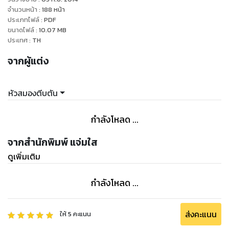
โอ๊ยยย ขนาดอยู่ที่โรงเรียนยังโดนพวกนักเรียนหญิงตามกรี๊ด
จำนวนหน้า
:
188
หน้า
แทบไม่หวาดไม่ไหว นี่ถ้าฉันไปประจำการอยู่ที่นั่นเมื่อไหร่ สงสัยจะ
ประเภทไฟล์
:
PDF
ขนาดไฟล์
:
10.07
MB
ไม่รอดเงื้อมมืออิสตรีด้วยกันเองสินะ เอ๊ะ ‘เฮลซิงกิ’ โฮสต์อันดับ
ประเทศ
:
TH
หนึ่งคนใหม่ที่พ่อบอกให้ฉันคอยตามติดประชิดตัวนั่นก็หล่อใช่ย่อย
จากผู้แต่ง
เอ่อ อารมณ์เห็นคนหล่อแล้วรู้สึกยังไง ฉันเริ่มเข้าใจนักเรียนหญิง
พวกนั้นแล้วล่ะ เฮอะ แต่ฉันไม่ลืมหรอกนะว่านายคือผู้ต้องสงสัยคน
หัวสมองตีบตัน
สำคัญในคดีนี้ โดนฉันกระชากหน้ากากที่แท้จริงแน่ คอยดู!
กำลังโหลด ...
จากสำนักพิมพ์ แจ่มใส
ดูเพิ่มเติม
กำลังโหลด ...
ส่งคะแนน
ให้
5
คะแนน