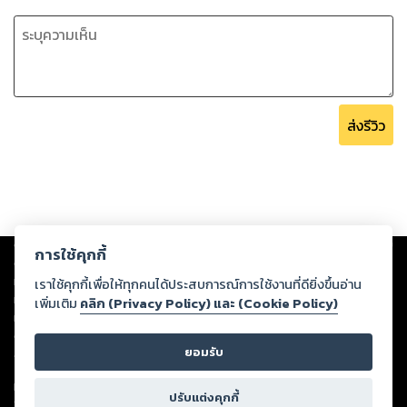
ส่งรีวิว
Copyright ©
2026
Storylog Co., Ltd. - สตอรี่ล็อกขอสงวนสิทธิ์ไม่รับผิดชอบ
การใช้คุกกี้
ต่อผลงานหรือเนื้อหาใดที่อัปโหลดผ่านเว็บไซต์และปรากฏว่าละเมิดสิทธิใน
ทรัพย์สินทางปัญญาของบุคคลอื่นหรือขัดต่อกฎหมายและศีลธรรม ดังนั้น ผู้อ่าน
เราใช้คุกกี้เพื่อให้ทุกคนได้ประสบการณ์การใช้งานที่ดียิ่งขึ้นอ่าน
ทุกท่านโปรดใช้วิจารณญาณในการกลั่นกรองด้วยตนเอง และหากท่านพบว่าส่วน
เพิ่มเติม
คลิก (Privacy Policy) และ (Cookie Policy)
หนึ่งส่วนใดขัดต่อกฎหมายและศีลธรรม กรุณาแจ้งมายังบริษัท เพื่อทีมงานจะได้
ดำเนินการในทันที ทั้งนี้ ทางสตอรี่ล็อกขอสงวนลิขสิทธิ์ตามพระราชบัญญัติ
ยอมรับ
ลิขสิทธิ์ พ.ศ. 2537 (ฉบับล่าสุด)
For support: member@ookbee.com
ปรับแต่งคุกกี้
Version
1.3.17