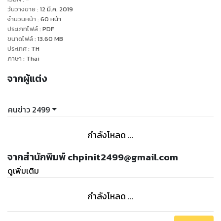
ปฎิบัติและความเฉลียวฉลาดการค้าการขายแล้วคนยิวกินขาด
วันวางขาย
:
12 มี.ค. 2019
เพราะคนจีนขายปัจจัย 4 ซึ่งเป็นสิ่งที่ทุกคนต้องการเป็นหลัก ส่วน
จำนวนหน้า
:
60
หน้า
ประเภทไฟล์
:
PDF
คนยิวจะเน้นหาเงินจากคนรวย กับหาเงินจากผู้หญิง คนยิวไม่
ขนาดไฟล์
:
13.60
MB
ประเทศ
:
TH
ภาษา
:
Thai
จากผู้แต่ง
คนข่าว 2499
กำลังโหลด ...
จากสำนักพิมพ์ chpinit2499@gmail.com
ดูเพิ่มเติม
กำลังโหลด ...