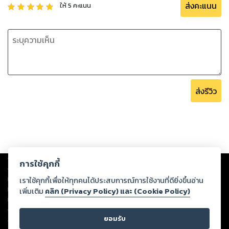
ส่งคะแนน
ให้
5
คะแนน
ส่งรีวิว
Copyright ©
2026
Storylog Co., Ltd. - สตอรี่ล็อกขอสงวนสิทธิ์ไม่รับผิดชอบ
การใช้คุกกี้
ต่อผลงานหรือเนื้อหาใดที่อัปโหลดผ่านเว็บไซต์และปรากฏว่าละเมิดสิทธิใน
ทรัพย์สินทางปัญญาของบุคคลอื่นหรือขัดต่อกฎหมายและศีลธรรม ดังนั้น ผู้อ่าน
เราใช้คุกกี้เพื่อให้ทุกคนได้ประสบการณ์การใช้งานที่ดียิ่งขึ้นอ่าน
ทุกท่านโปรดใช้วิจารณญาณในการกลั่นกรองด้วยตนเอง และหากท่านพบว่าส่วน
เพิ่มเติม
คลิก (Privacy Policy) และ (Cookie Policy)
หนึ่งส่วนใดขัดต่อกฎหมายและศีลธรรม กรุณาแจ้งมายังบริษัท เพื่อทีมงานจะได้
ดำเนินการในทันที ทั้งนี้ ทางสตอรี่ล็อกขอสงวนลิขสิทธิ์ตามพระราชบัญญัติ
ยอมรับ
ลิขสิทธิ์ พ.ศ. 2537 (ฉบับล่าสุด)