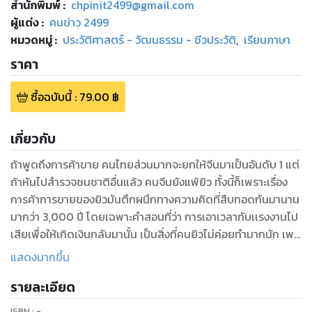
สำนักพิมพ์
:
chpinit2499@gmail.com
ผู้แต่ง :
คนข่าว 2499
หมวดหมู่
:
ประวัติศาสตร์ - วัฒนธรรม - ชีวประวัติ
,
เรียนภาษา
ราคา
ซื้อฉบับนี้
:
79.00
฿
เกี่ยวกับ
ถ้าพูดถึงการค้าขาย คนไทยส่วนมากจะยกให้จีนมาเป็นอันดับ 1 แต่
ถ้าหันไปสำรวจชนชาติอื่นแล้ว คนจีนยังแพ้ยิว ทั้งนี้ก็เพราะเรื่อง
การค้าการขายของยิวมันตึกผนึกทางความคิดที่สืบทอดกันมานาน
มากว่า 3,000 ปี โดยเฉพาะคำสอนที่ว่า การเอาเวลากับเเรงงานไป
เสียเพื่อให้เกิดเงินกลับมานั้น เป็นสิ่งที่คนยิวไม่ค่อยทำมากนัก เพ
ราะเเรงกับเวลามีจำกัด เเต่ให้เอาเวลากับเเรงไปบริหารคนเเล้วเกิด
แสดงมากขึ้น
เงินกลับมา
รายละเอียด
ในขณะที่คนจีน แม้ว่าจะมีจำนวนมากมายกระจายอยู่ทั่วทุกมุมโลก
และมีประชากรมากกว่ายิวหลายเท่าตัว แต่ถ้าเทียบชั้นแนวคิดแนว
ISBN :
-